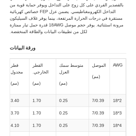
بالقصدير الفردي على كل زوج على التداخل ويوفر حماية قوية من
التداخل الكهرومغناطيسي. يضمن عزل FEP خصائص كهربائية
مستقرة في درجات الحرارة المرتفعة، بينما يوفر غلاف السيليكون
مرونة استثنائية. يوفر حجم موصل 18AWG قدرة حمل تيار ممتازة
لكل من تطبيقات البيانات والطاقة المنخفضة.
ورقة البيانات
AWG
سم
الموصل
متوسط سمك
القطر
قطر
العزل
الخارجي.
مجدول
(مم)
(مم)
(مم)
(مم)
3.40
1.70
0.25
7/0.39
2*18
3.70
1.70
0.25
7/0.39
3*18
4.10
1.70
0.25
7/0.39
4*18