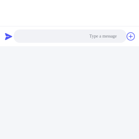
Photo
Video Call
Audio Call