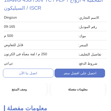
المحمية 4 أزواج 18AWG 450/750V TC / FEP /
ISCR / السيليكون
Dingzun
الاسم التجاري:
09-165
رقم الموديل:
500 م
موك:
قابل للتفاوض
السعر:
250 م / لفة معبأة في الكرتون
تفاصيل التغليف:
تي/تي
شروط الدفع:
احصل على افضل سعر
اتصل بنا الآن
معلومات مفصلة
وصف المنتج
معلومات مفصلة