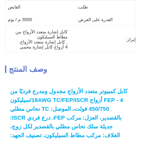
طلب:
القابض
القدرة على العرض:
3000 م / يوم
كابل إشارة متعدد الأزواج من 
مطاط السيليكون
إبراز:
, 
كابل إشارة متعدد الأزواج
, 
4 أزواج كابل إشارة محمي
وصف المنتج
كابل كمبيوتر متعدد الأزواج مجدول ومدرع فرديًا من
FEP - 4 أزواج 18AWG TC/FEP/ISCR/سيليكون
450/750 فولت، الموصل: TC نحاس مطلي
بالقصدير، العزل: مركب FEP، درع فردي ISCR:
جديلة سلك نحاس مطلي بالقصدير لكل زوج،
الغلاف: مركب مطاط السيليكون، تصنيف الجهد: