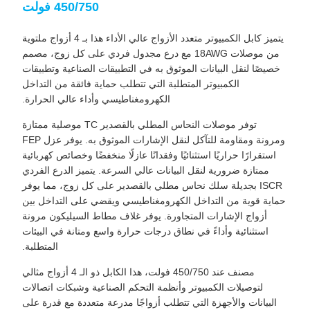
450/750 فولت
يتميز كابل الكمبيوتر متعدد الأزواج عالي الأداء هذا بـ 4 أزواج ملتوية
من موصلات 18AWG مع درع مجدول فردي على كل زوج، مصمم
خصيصًا لنقل البيانات الموثوق به في التطبيقات الصناعية وتطبيقات
الكمبيوتر المتطلبة التي تتطلب حماية فائقة من التداخل
الكهرومغناطيسي وأداء عالي الحرارة.
توفر موصلات النحاس المطلي بالقصدير TC موصلية ممتازة
ومرونة ومقاومة للتآكل لنقل الإشارات الموثوق به. يوفر عزل FEP
استقرارًا حراريًا استثنائيًا وفقدانًا عازلًا منخفضًا وخصائص كهربائية
ممتازة ضرورية لنقل البيانات عالي السرعة. يتميز الدرع الفردي
ISCR بجديلة سلك نحاس مطلي بالقصدير على كل زوج، مما يوفر
حماية قوية من التداخل الكهرومغناطيسي ويقضي على التداخل بين
أزواج الإشارات المتجاورة. يوفر غلاف مطاط السيليكون مرونة
استثنائية وأداءً في نطاق درجات حرارة واسع ومتانة في البيئات
المتطلبة.
مصنف عند 450/750 فولت، هذا الكابل ذو الـ 4 أزواج مثالي
لتوصيلات الكمبيوتر وأنظمة التحكم الصناعية وشبكات اتصالات
البيانات والأجهزة التي تتطلب أزواجًا مدرعة متعددة مع قدرة على