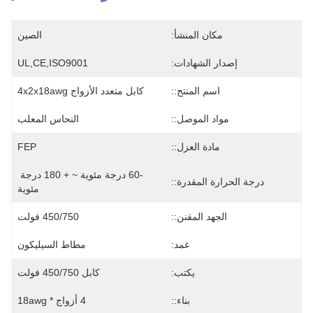
مكان المنشأ:
الصين
إصدار الشهادات:
UL,CE,ISO9001
اسم المنتج::
كابل متعدد الأزواج 4x2x18awg
مواد الموصل::
النحاس المعلب
مادة العزل::
FEP
-60 درجة مئوية ~ + 180 درجة 
درجة الحرارة المقدرة::
مئوية
الجهد المقنن::
450/750 فولت
غمد:
مطاط السيليكون
يكتب:
كابل 450/750 فولت
بناء::
4 أزواج * 18awg