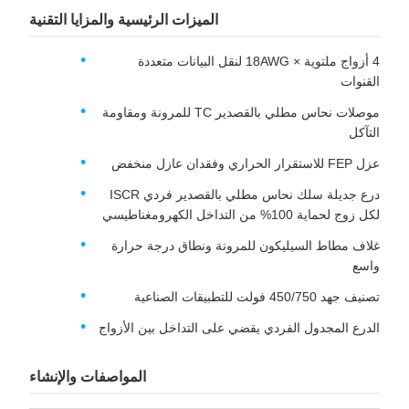
الميزات الرئيسية والمزايا التقنية
4 أزواج ملتوية × 18AWG لنقل البيانات متعددة
القنوات
موصلات نحاس مطلي بالقصدير TC للمرونة ومقاومة
التآكل
عزل FEP للاستقرار الحراري وفقدان عازل منخفض
درع جديلة سلك نحاس مطلي بالقصدير فردي ISCR
لكل زوج لحماية 100% من التداخل الكهرومغناطيسي
غلاف مطاط السيليكون للمرونة ونطاق درجة حرارة
واسع
تصنيف جهد 450/750 فولت للتطبيقات الصناعية
الدرع المجدول الفردي يقضي على التداخل بين الأزواج
المواصفات والإنشاء