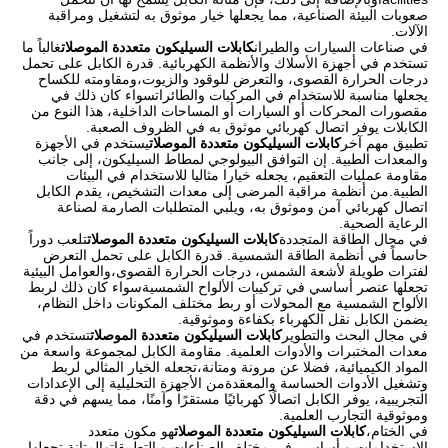
صعوبات البيئة الصناعية، مما يجعلها خيار موثوق به لتشغيل ومراقبة
الآلات.
في صناعات السيارات والطيران
كابلات السيليكون متعددة الموصلات
غالباً ما
تستخدم في أجهزة الأسلاك والأنظمة الكهربائية. قدرة الكابل على تحمل
درجات الحرارة القصوى، والتعرض للوقود والزيوت،ومقاومته للكساح
يجعلها مناسبة للاستخدام في المركبات والطائراتسواء كان ذلك في
مقصورات المحركات أو السيارات أو المساحات الداخلية، هذا النوع من
الكابلات يوفر اتصال كهربائي موثوق به في الظروف الصعبة.
تطبيق مهم آخر
كابلات السيليكون متعددة الموصلات
يستخدم في الأجهزة
والمعدات الطبية. إن التوافق البيولوجي لمطاط السيليكون، إلى جانب
مقاومة عمليات التعقيم، يجعله خيارا مثاليا للاستخدام في البيئات
الطبية.من أنظمة مراقبة المرضى إلى معدات التشخيص، يقدم الكابل
اتصال كهربائي آمن وموثوق به، ويلبي المتطلبات الصارمة لصناعة
الرعاية الصحية.
في مجال الطاقة المتجددة
كابلات السيليكون متعددة الموصلات
تلعب دوراً
حاسماً في أنظمة الطاقة الشمسية. قدرة الكابل على تحمل التعرض
لفترات طويلة لأشعة الشمس، درجات الحرارة القصوى،والعوامل البيئية
تجعلها عنصر أساسي في تركيبات الألواح الشمسيةسواء كان ذلك لربط
الألواح الشمسية مع المحولات أو ربط مختلف المكونات داخل النظام،
يضمن الكابل نقل الكهرباء بكفاءة وموثوقية.
في مجال البحث والتطوير
كابلات السيليكون متعددة الموصلات
تستخدم في
معدات المختبرات والأدوات العلمية. مقاومة الكابل لمجموعة واسعة من
المواد الكيميائية، فضلا عن مرونة ومتانة،تجعله الخيار المثالي لربط
وتشغيل الأدوات الحساسة والمعقدةمن الأجهزة التحليلية إلى الإعدادات
التجريبية، يوفر الكابل اتصالًا كهربائيًا مستقرًا وآمنًا، مما يسهم في دقة
وموثوقية التجارب العلمية.
في الختام،
كابلات السيليكون متعددة الموصلات
هو مكون متعدد
الاستخدامات و أساسي في مختلف الصناعات و التطبيقاتوالمتانة تجعلها