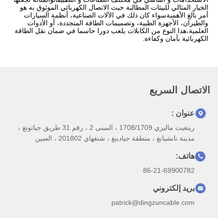
الخيار المثالي للبيئات المطالبة حيث الاتصال الكهربائي الموثوق به هو
أمر بالغ الأهميةسواء كان ذلك في الآلات الصناعية، أنظمة السيارات
والطيران، الأجهزة الطبية، وتصميمات الطاقة المتجددة، أو الأدوات
العلمية،هذا النوع من الكابلات يلعب دورا حاسما في ضمان نقل الطاقة
الكهربائية بأمان وكفاءة.
الاتصال السريع
عنوان :
رينغيت ماليزي 1708/1709 ، المبنى 2 ، رقم 31 طريق جياتونغ ،
مدينة نانشيانغ ، منطقة جيادينغ ، شنغهاي 201802 ، الصين
هاتف:
86-21-69900782
بريد إلكتروني
patrick@dingzuncable.com