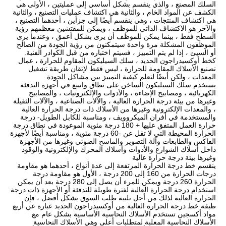
السلك المصنع ، والذي ينقسم بشكل أساسي إلى عمليتين ، الأولى هي
الكشف عن المواد الخام ، والثانية هي اكتشاف عمليات التصنيع ، والثانية
هي اكتشاف المنتجات ، وهي ينقسم أيضًا إلى جزأين ، أحدهما التصنيع ،
والآخر هو الاكتشاف الذاتي للموظف ، ويمكن للمفتشين معظمهم رؤية
السطح فقط ، بينما يمكن للموظف أن يرى بشكل أعمق ، وعندما يرى
الموظفون المشكلة مرة واحدة سيتمكنون من رؤية الجودة من الصالح
أو السيئ ، إذا لم يتم التمييز ، فسيتم اختباره من قبل الكوادر الفنية.
كخط أوكسيدراجون الحديد ، سلك السيليكون المقاوم للحرارة ، عمال
تصنيع الأسلاك المقاومة للحرارة ، ليس فقط لإتقان طريقة تشغيل
المعدات ، ولكن أيضًا لتعلم كيفية التمييز بين مشاكل الجودة
يستخدم سلك السيليكون الساخن على نطاق واسع في أجهزة التدفئة
الكهربائية ، ومصابيح الإضاءة ، والأدوات والإلكترونيات ، والمصابيح
وغيرها من بيئة درجة الحرارة العالية ، والآلات الصناعية ، والآلات الثقيلة
، والمعدات الإلكترونية وغيرها من الأسلاك ذات درجة الحرارة العالية
والمستخدمة في أفران الميكروويف ، ومناسبة للكابل الطويل- درجة
حرارة العمل المتفق عليها + 180 درجة مئوية الموعودة في نطاق درجة
الحرارة المحيطة التي لا تقل عن -60 درجة مئوية ، ومناسبة أيضًا لأجهزة
الفاكس والطابعات وآلة التصوير والماسح الضوئي وغيرها من الأجهزة
داخل أسلاك الشوارع والأدوات وأسلاك المحرك والإلكترونية والوقود
وغيرها بيئة درجة حرارة عالية
ينقسم خط درجة الحرارة المرتفعة إلى عدة أنواع ، أحدهما هو مقاومة
درجات الحرارة من 160 إلى 200 درجة ، الأول هو مقاومة درجة
الحرارة 260 درجة ويمكن للمرء أن يصل إلى 280 درجة بعد أن يمكن
استخدام درجة الحرارة العالية لفترة طويلة للتدفئة أو الأجهزة ذات درجة
الحرارة العالية لذلك من أجل تلبية طلب السوق بشكل أفضل ، فإن
طبقة خط درجة الحرارة العالية من أوكسيدراجون الحديد عبارة عن أربع
مواد أكسجين تستخدم الأسلاك النحاسية الأساسية بشكل عام مع
الأسلاك النحاسية المعلبة لمتطلبات أعلى وهي الأسلاك النحاسية