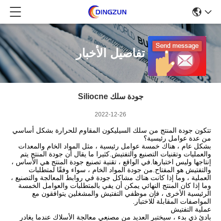
تفاصيل الأخبار
جودة سلك Siliocne
2022-12-26
تتكون جودة المنتج من سلك السيليكون المقاوم للحرارة بشكل أساسي
من عدة عوامل رئيسية؟
بشكل عام ، هناك خمسة عوامل رئيسية ، مثل المواد الخام والمعدات
والعمليات وتقنيات التصنيع والتفتيش.كثيرا ما يقال أن جودة المنتج يتم
إنتاجها وليس اختبارها.في الواقع ، تقنية تصنيع جودة المنتج هي الأساس ،
والتفتيش هو المفتاح.من جودة المواد الخام ، سواء وفقًا لمتطلبات
العملية ، وما إذا كانت هناك مشاكل جودة في روابط المعالجة والتصنيع ،
وما إذا كان المنتج النهائي يمكن أن يفي بالمتطلبات والعوامل الخمسة
الرئيسية الأخرى ، فإن موظفي التفتيش والمشغلين يتوافقون مع
المواصفات المقابلة للاختبار.
عملية التفتيش
بادئ ذي بدء ، سيختبر العديد من مصنعي معالجة الأسلاك عندما يغادر