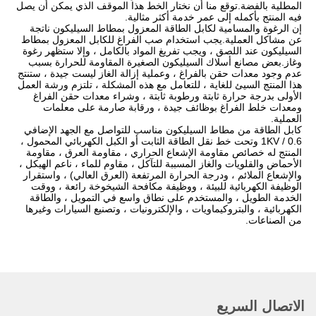
المطلية بالفضة.توقع منا أن نختار الخط هذا الموقف الذي يمكن أن يصل
فيه المنتج بأكمله إلى عمر خدمة أكثر مثالية.
إن الرغوة والمسامية لكابل الطاقة المعزول بمطاط السيليكون ناتجة
عن مشاكل العملية.يجب استخدام صب الفراغ للكابل المعزول بمطاط
السيليكون عند اللصق ، ويجب تفريغ المواد بالكامل ، وإلا ستظهر رغوة
وغاز.بعض مصانع أسلاك السيليكون الصغيرة المقاومة للحرارة بسبب
عدم وجود معدات حقن بالفراغ ، وعملية إزالة الغاز ليست جيدة ، ستنتج
هذا المنتج السيئ للغاية ، للتعامل مع هذه المشكلة ، تلتزم ورشة العمل
الأولى بدرجة حرارة ثابتة ورطوبة ثابتة ، وشراء معدات حقن الفراغ
ومعدات خلط الفراغ بوظائف جيدة ، ورقابة صارمة على معلمات
العملية.
كابل الطاقة من مطاط السيليكون مناسب للتواصل مع الجهد الإضافي
0.6 / 1KV وتحت خط نقل الطاقة الثابت أو الكبل الكهربائي المحمول ،
المنتج له خصائص مقاومة الإشعاع الحراري ، مقاومة العرق ، مقاومة
الأحماض والقلويات والغاز المسببة للتآكل ، مقاوم للماء ، ناعم الهيكل ،
والإشعاع الملائم ، ودرجة الحرارة المرتفعة (العرق العالي) ، واستقرار
الوظيفة الكهربائية للبيئة ، ووظيفة مكافحة الشيخوخة رائعة ، ووقت
الخدمة الطويل ، والمستخدم على نطاق واسع في التمويل ، والطاقة
الكهربائية ، والبتروكيماويات ، والإلكترونيات ، وتصنيع السيارات وغيرها
من الصناعات.
الاتصال السريع