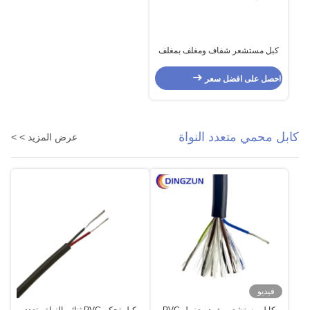
كبل مستشعر شفاف ومغلف بمغلف
من النحاس الفضي النواة 2
احصل على افضل سعر
كابل محمي متعدد النواة
عرض المزيد > >
فيديو