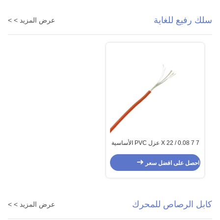
سلك رفيع للغاية
عرض المزيد > >
7 X 22 / 0.08 7 عزل PVC الأساسية
والتحكم في مستشعر الكابلات متعدد
النواة
احصل على افضل سعر
كابل الرصاص للمحرك
عرض المزيد > >