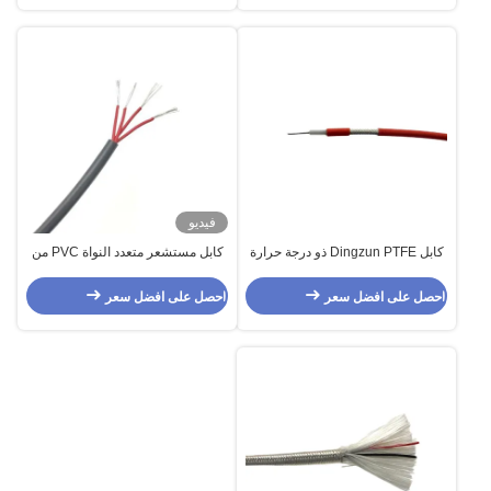
فيديو
كابل Dingzun PTFE ذو درجة حرارة
كابل مستشعر متعدد النواة PVC من
منخفضة سلك مستشعر مستوى
النحاس المعلب 4 × 0.22 مم 2 رباعي
السائل
النواة
احصل على افضل سعر
احصل على افضل سعر