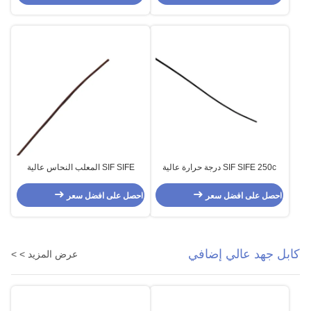
SIF SIFE 250c درجة حرارة عالية
SIF SIFE المعلب النحاس عالية
ربط السلك 20AWG ETFE العزل
الحرارة سيليكون كابل 250C
24AWG PFA عزل ربط الأسلاك
احصل على افضل سعر
احصل على افضل سعر
كابل جهد عالي إضافي
عرض المزيد > >