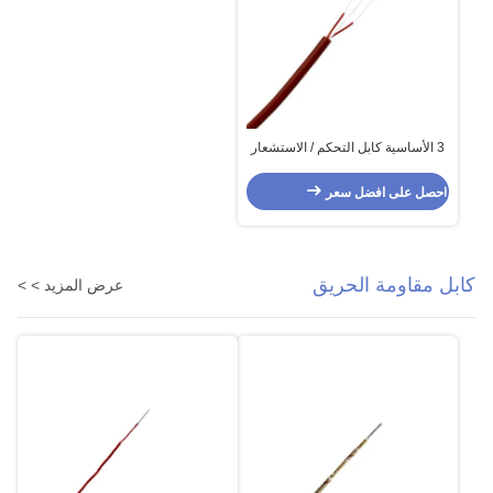
3 الأساسية كابل التحكم / الاستشعار
الذين تقطعت بهم السبل Fep معزول
ومغلف بالسيليكون
احصل على افضل سعر
كابل مقاومة الحريق
عرض المزيد > >