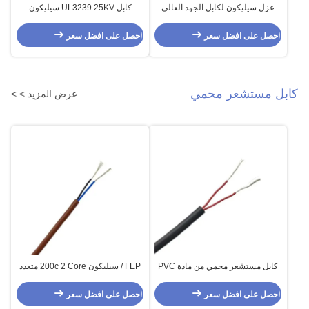
عزل سيليكون لكابل الجهد العالي
كابل UL3239 25KV سيليكون
UL3239 40KV
إضافي عالي الجهد
احصل على افضل سعر
احصل على افضل سعر
كابل مستشعر محمي
عرض المزيد > >
كابل مستشعر محمي من مادة PVC
FEP / سيليكون 200c 2 Core متعدد
ثنائي النواة 2 × 0.25 مم 2
النواة محمية كابل الاستشعار 2 X
0.34MM2
احصل على افضل سعر
احصل على افضل سعر