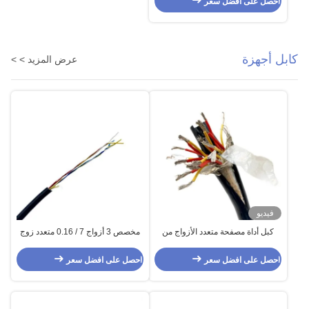
احصل على افضل سعر
كابل أجهزة
عرض المزيد > >
فيديو
كبل أداة مصفحة متعدد الأزواج من
مخصص 3 أزواج 7 / 0.16 متعدد زوج
النوع K كبل حراري 8 أزواج 16awg
بدون طيار إشارة كابل FEP العزل
سيليكون غمد
احصل على افضل سعر
احصل على افضل سعر