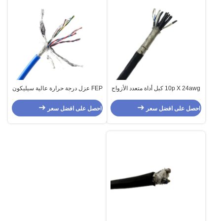
10p X 24awg كبل أداة متعدد الأزواج
FEP عزل درجة حرارة عالية سيليكون
10 أزواج من كبل مستشعر FEP
كابل الفضة النحاس / النحاس المعلب
احصل على افضل سعر
احصل على افضل سعر