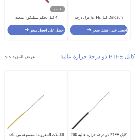
فيديو
Dingzun كبل ETFE عزل درجة
4 كبل تحكم سيليكون متعدد
حرارة عالية سلك ربط 24AWG
الموصلات UL4600 / UL4622
250C
احصل على افضل سعر
احصل على افضل سعر
كابل PTFE ذو درجة حرارة عالية
عرض المزيد > >
كابل PTFE ذو درجة حرارة عالية 260
الكابلات المعزولة المصنوعة من مادة