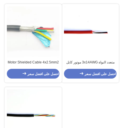
متعدد النواة 3x14AWG موتور كابل
Motor Shielded Cable 4x2.5mm2
الرصاص للأجهزة الإلكترونية
احصل على افضل سعر
احصل على افضل سعر