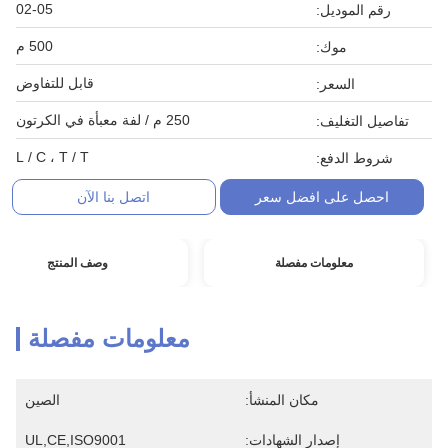
02-05
رقم الموديل:
500 م
موك:
قابل للتفاوض
السعر:
250 م / لفة معبأة في الكرتون
تفاصيل التغليف:
L / C ، T / T
شروط الدفع:
احصل على افضل سعر
اتصل بنا الآن
معلومات مفصلة
وصف المنتج
معلومات مفصلة
مكان المنشأ:
الصين
إصدار الشهادات:
UL,CE,ISO9001