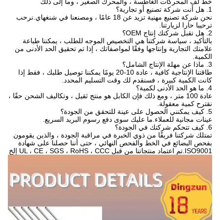
خط لف المحركات الغاطسة ، والمحرك الصغير ، وما إلى ذلك
1. هل أنت شركة تصنيع أو تجارية؟
نحن شركة تصنيع مهنية تزيد عن 18 عامًا ، ومصنعنا في شنغهاي.نرحب
ترحيبا حارا لزيارتنا.
2. هل تقبل شركتك إنتاج OEM؟
بالتأكيد ، سياسة شركتنا هي التخصيص الموجه للطلب ، يمكننا طباعة
علامتك التجارية وإنتاجها وفقًا لمواصفاتك ، إذا تم تحقيق الحد الأدنى من
الكمية.
3. ماذا عن مهلة الإنتاج الشامل؟
طاقتنا الإنتاجية كافية ، عادة 10-20 يومًا يمكننا توصيل طلبك ، فقط إذا
كانت الكمية كبيرة ، فسنقدم لك وقت التسليم المحدد.
4. ما هو الحد الأدنى لكمية؟
عادة 100 متر ، ومع ذلك فإن الكابل هو منتج ثقيل ، وتكاليف الشحن حقًا ،
نقترح كمية معقولة.
5. كيف يمكنني الحصول على عينة للتحقق من الجودة؟
عينات مجانية للعملاء.ما عليك سوى دفع رسوم البريد السريع.
6. كيف تتحكم شركتك في الجودة؟
تمتلك شركتنا فريقًا من ذوي الخبرة في مراقبة الجودة ، والذين يقومون
بفحص البضائع في الخط والفحص النهائي ، حتى أننا حصلنا على شهادة
ISO9001.تم اعتماد منتجاتنا من قبل UL ، CE ، SGS ، RoHS ، CCC إلخ