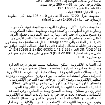
للأسلاك والكابلات النهائية إلى GB / T3048-2007
نطاق درجة الحرارة: -65 ~ + 250 درجة مئوية
· الفولطية المقدرة: U0 / U 600V
· جهد الاختبار: 2000 فولت
· مقاومة العزل: 20 ℃ يجب ألا تقل عن 1.0 × 103 مω · كم · مقاومة
الإشعاع: حتى 1x106 cJ / kg (حتى 1 Mrad)
سمات:
· مقاومة ممتازة للتآكل ، ومقاومة الزيت ، ومقاومة قوية للأحماض ،
ومقاومة قوية للقلويات ، وأكسدة قوية ، ومقاومة مضادة للميكروبات ،
ولا تسمح بتكوين أي فطريات ، وما إلى ذلك. المقاومة ، فقدان التردد
العالي ، عدم امتصاص الرطوبة ، امتصاص الماء <0 ، الحد الأدنى من
نفاذية بخار الماء (حوالي 0.18Mgr / cm2 خلال 24 ساعة) ، مقاومة عزل
كبيرة ، غير قابلة للاشتعال ، إطفاء ذاتي ، اختبار مثبطات اللهب يتوافق مع
DIN VDE 0482 الجزء 265-2-1 / EN 50265-2-1 / IEC 60332-1 (ما
يعادل طريقة اختبار DIN VD 804 B).لا تحتوي على مواد ضارة وتتوافق
مع معايير ROHS
طلب:
في الصناعة الإلكترونية ، يمكن استخدامه لسلك تعويض درجة الحرارة ،
وسلك مقاوم لدرجة الحرارة المنخفضة ، وسلك تسخين بدرجة حرارة
عالية ، وسلك مقاوم للشيخوخة ، وسلك مثبط للهب.في صناعة الأجهزة
المنزلية ، يمكن استخدامه لمكيفات الهواء ، وفرن الميكروويف ، وخزانة
التطهير الإلكترونية ، وطباخ الأرز ، وزجاجة الماء الساخن الإلكترونية ،
والسخان الكهربائي ، والفرن الكهربائي ، والخزان الكهربائي.الأسلاك
الداخلية ، المستخدمة لتثبيت خزانة التحكم وكذلك تتأثر ببناء الطوب
الحراري ، والسخان ، ومعدات المطبخ ومعدات القياس ، وفي الصناعة
الكيميائية ، تستخدم تحت درجة حرارة عالية وكابلات المعدات الإلكترونية
عالية التردد ، والكابلات الداخلية للكمبيوتر الإلكتروني ، وسلك الفضاء ،
وغيرها من خطوط التثبيت ذات الاستخدام الخاص ، والكابلات ، ومداخل