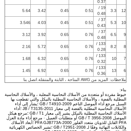
0.37
19 /
5.64
3.42
0.45
0.51
3.3
12
0.48
37 /
3.546
4.03
0.45
0.51
5.3
10
0.43
37 /
3.12
3.92
0.65
0.76
6.5
9
0.48
133 /
2.16
5.72
0.65
0.76
8.2
8
0.28
133 /
1.68
6.32
0.65
0.76
10
7
0.32
133 /
1.45
6.92
0.65
0.76
13
6
0.36
ملاحظات: المزيد من AWG المتاحة ، الثابتة والمتنقلة.اتصل بنا
بناء:
خيوط مفردة أو متعددة من الأسلاك النحاسية المعلبة ، والأسلاك النحاسية
المطلية بالفضة ، والأسلاك النحاسية المطلية بالنيكل والتي تقطعت بها
السبل مرجع أداء الموصل الناعم GB / T4910-2009 ؛يشار إلى أداء
الأسلاك النحاسية المطلية بالفضة إلى معيار JB / T3135-2011 ؛أداء
الأسلاك النحاسية المطلية بالنيكل يشير إلى معيار GB / T1 ؛مرجع هيكل
الموصل GB / T 3956-2008 أو متطلبات العميل · مرجع أداء مادة العزل
PFA القابل للذوبان متعدد الفلور PFA GJB773A-2000 ؛أبعاد الأسلاك
والكابلات النهائية وفقًا لـ GB / T2951-2008 ؛تشير الخصائص الكهربائية