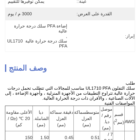
عينة::
يمكن توفيرها للتقييم
القدرة على العرض:
3000 م / يوم
إضاءة PFA سلك درجة حرارة 
عالية
إبراز:
, 
سلك درجة حرارة عالية UL1710 
PFA
وصف المنتج
طلب
سلك التفلون UL1710 PFA مناسب للمجالات التي تتطلب تحمل درجات
حرارة عالية.تتراوح التطبيقات من الأجهزة المنزلية ، وأجهزة الإضاءة ، إلى
الآلات الصناعية ، والأفران ذات درجة الحرارة العالية.
المواصفات الفنية
موصل
متوسطسماكة
دقيقة.سماكة
ديا
الأعلى.مقاومة
قسم
رقم /
العزل
العزل
الشاملة.
20 ℃ (≤Ω /
2
AWG
ديا.
(مم
)
(مم)
(مم)
(مم)
كم)
(مم)
7 /
150
1.50
0.45
0.51