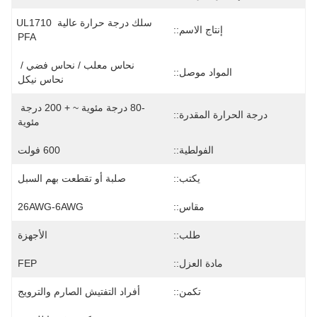
سلك درجة حرارة عالية UL1710 
إنتاج الاسم::
PFA
نحاس معلب / نحاس فضي / 
المواد موصل::
نحاس نيكل
-80 درجة مئوية ~ + 200 درجة 
درجة الحرارة المقدرة::
مئوية
الفولطية::
600 فولت
يكتب::
صلبة أو تقطعت بهم السبل
مقاس::
26AWG-6AWG
طلب::
الأجهزة
مادة العزل::
FEP
تكمن::
أفراد التفتيش الصارم والترويج