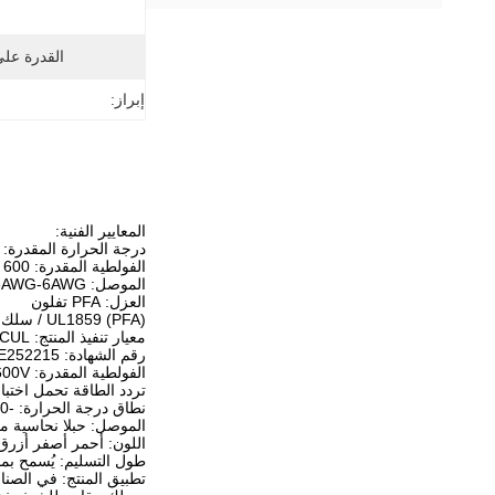
القدرة عل
إبراز:
المعايير الفنية:
درجة الحرارة المقدرة: -80 درجة مئوية + 150 درجة مئو
الفولطية المقدرة: 600 فولت
الموصل: 26AWG-6AWG صلبة / نحاس معلب مجدول / نحاس فضي / نحاس نيكل
العزل: PFA تفلون
UL1859 (PFA) / سلك تفلون
معيار تنفيذ المنتج: UL ، CUL
رقم الشهادة: E252215
الفولطية المقدرة: 600V
تردد الطاقة تحمل اختبار الجهد:
نطاق درجة الحرارة: -80 إلى +150 درجة مئوية
الموصل: حبلا نحاسية 
اللون: أحمر أصفر أزر
طول التسليم: يُسمح بما لا يقل عن 10 أمتار من الخط القصير ، ولكن لا يمكن أ
تطبيق المنتج: في الصن