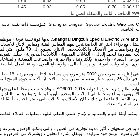
1.68
6.32
0.65
0.76
133 /
1.45
6.92
0.65
0.76
133 /
ت الخاصة.
فئات ، وأكثر من 800 نوع ومواصف
بلات المقاومة للجهد العالي ، الكابلات المحمية ، الكابلات المحورية ، سلك الت
 في الفضاء ، والأجهزة الإلكترونية ، والأجهزة ، والصناعات المعدنية والصناعا
 ، والقلويات القوية ، والزيت العالي ، والإشعاع القوي ، وبيئة العمل القاسية 
، و 48 معدة اختبار ، بما في ذلك 36 معدة اختبار مضمنة.تضمن معدات الاختبار الكاملة
ناسب.
الاتحاد الأوروبي ، وتباع منتجاتنا إلى الولايات المتحدة وأوروبا واليابان وغيرها من ا
خضر المشترك معك.
، يمكننا أيضًا القيام بالتصميم والإنتاج حسب الطلب لتلبية متطلبات العملاء الخاص
صة بنا في شنغهاي ، أكبر مدينة تجارية في الصين ، والتي يمكنها الوصول بسرعة و