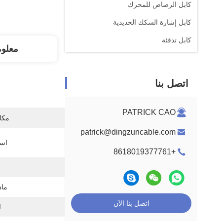
كابل الرصاص للمحرك
كابل إشارة السكك الحديدية
كابل تدفئة
معلو
اتصل بنا
PATRICK CAO
مكان
patrick@dingzuncable.com
اسم
+8618019377761
ماد
اتصل بنا الآن
ا