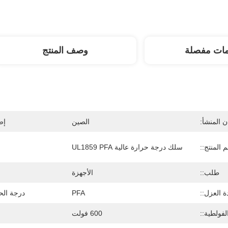
مات مفصلة
وصف المنتج
 المنشأ:
الصين
إص
 المنتج::
سلك درجة حرارة عالية UL1859 PFA
طلب::
الأجهزة
ة العزل::
PFA
درجة الحر
لفولطية::
600 فولت