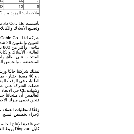
 0.32
10
7
 0.36
13
6
ملاحظات: المزيد من AWG المتاحة ، الثابتة والمتنقلة.اتصل بنا
وتصنيع الأسلاك والكابلا
العالية ، الأسلاك والكا
المنتجات على نطاق واسع
المنخفضة ، والحمض القوي
الطلبات في الوقت الم
وشهادة CE في 
فنحن نحمي منزلنا الأ
وفقًا لمتطلبات العملاء 
لإجراء تخصيص المنتج.
تقع قاعدة الإنتاج الخا
كابل Dingzun يربط العالم بأسره ، وينتج قوة متزايدة ، وينقل إشارة التعاون ، ويشترك في الفرص والمستقبل.