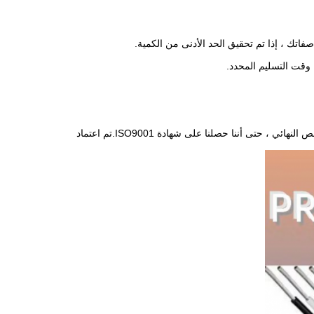
صفاتك ، إذا تم تحقيق الحد الأدنى من الكمية.
تمتلك شركتنا فريقًا من ذوي الخبرة في مراقبة الجودة ، والذين يقومون بفحص البضائع في الخط والفحص النهائي ، حتى أننا حصلنا على شهادة ISO9001.تم اعتماد