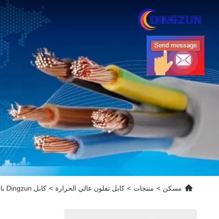
مسكن
>
منتجات
>
كابل تفلون عالي الحرارة
>
كابل Dingzun بالجملة مخصص بجودة جيدة UL1859 PFA سلك درجة حرارة عالية للأجهزة