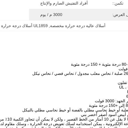
تكمن::
أفراد التفتيش الصارم والإنتاج
ى العرض:
3000 م / يوم
أسلاك عالية درجة حرارة مخصصة
, 
UL1859 أسلاك درجة حرارة عالية
ية
 3000 فولت
معلبة أو خيط نحاسي مطلي بالفضة أو خيط نحاسي مطلي بالنيكل
ق أبيض أسود أصفر أخضر بني
ن تتجاوز الكمية 10٪ من كمية التسليم ؛
اعة الإلكترونية ، يمكن استخدامه لسلك تعويض درجة الحرارة ، وسلك مقاوم لد