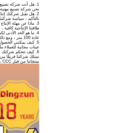
1. هل أنت شركة تصنيع أو تجارية؟
نحن شركة تصنيع مهنية تزيد عن 18 عامًا ، ومصنعنا في شنغهاي.نر
2. هل تقبل شركتك إنتاج OEM؟
بالتأكيد ، سياسة شركتنا
3. ماذا عن مهلة الإنتاج الشامل؟
طاقتنا الإنتاجية كافية ، عادة 10-20 يومًا يمكننا توصيل طلبك ، فقط إذا كانت الكمية كبيرة ، فسنقدم لك
4. ما هو الحد الأدنى لكمية؟
عادة 100 متر ، ومع ذلك فإن الكابل هو منتج ثقيل ، وتكاليف الشحن حقًا ، نقترح كمية معقولة.
5. كيف يمكنني الحصول على عينة للتحقق من الجودة؟
عينات مجانية للعملاء.م
6. كيف تتحكم شركتك في الجودة؟
منتجاتنا من قبل UL ، CE ، SGS ، RoHS ، CCC إلخ