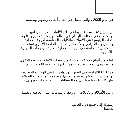
تأسست Shanghai Dingzun Special Electric Wire and Cable Co.، Ltd. كمؤسسة ذات تقنية عالية في عام 2005 ، والتي تعمل في مجال أبحاث وتطوير وتصميم
شركة Shanghai Dingzun Special Electric Wire and Cable Co.، Ltd. لديها قوة تقنية قوية ، موظفين حاليين 132 شخصًا ، بما في ذلك الألقاب العليا للموظفين
الفنيين والتقنيين 26 شخصًا ، مع براءة اختراعنا الخاصة.نحن نفهم المعايير الفنية ومعايير الإنتاج للأسلاك والكابلات في مختلف البلدان في العالم ، ويمكننا تصميم وإنتاج 6
ات من الأسلاك والكابلات.يصل الإنتاج السنوي إلى 70 مليون متر.المنتجات الرئيسية هي الأسلاك والكابلات المقاومة لدرجة الحرارة
عويض المزدوج الحراري والأسلاك والكابلات الخاصة الأخرى.تستخدم
ت الكيماوية ، خاصة في درجات الحرارة العالية ، ودرجات الحرارة
الأخرى.
تمتلك شركتنا حاليًا ورشتي إنتاج ، ما يقرب من 5000 متر مربع من مساحة الإنتاج ، ومجهزة بـ 18 خط إنتاج من أنواع مختلفة ، و 156 من معدات الإنتاج الإضافية الأخرى
 جودة المنتج الممتازة ، وفي الوقت نفسه تضمن القدرة الإنتاجية القوية تسليم
حصلت الشركة على شهادة نظام إدارة الجودة الدولية ISO9001: 2015 ، وقد حصلت منتجاتنا على شهادة CCC الإلزامية في الصين ، وشهادة UL في الولايات المتحدة ،
لبلدان والمناطق.تثبت شهادة نظامنا وشهادة سلامة المنتج وثناء العملاء
العالميين أن منتجاتنا جديرة بالثقة.بالإضافة إلى ذلك ، فإن الأسلاك والكابلات التي ننتجها اجتازت أيضًا اختبار RoHS ، بما يتماشى مع المتطلبات البيئية للاتحاد الأوروبي ،
ة من الأسلاك والكابلات ، أو وفقًا لرسومات البناء الخاصة بالعميل
سهولة إلى جميع دول العالم.