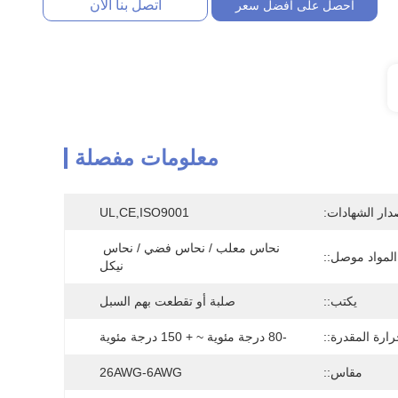
اتصل بنا الآن
احصل على افضل سعر
معلومات مفصلة
دار الشهادات:
UL,CE,ISO9001
نحاس معلب / نحاس فضي / نحاس 
المواد موصل::
نيكل
يكتب::
صلبة أو تقطعت بهم السبل
ارة المقدرة::
-80 درجة مئوية ~ + 150 درجة مئوية
مقاس::
26AWG-6AWG