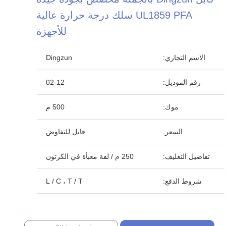
UL1859 PFA سلك درجة حرارة عالية
للأجهزة
الاسم التجاري:
Dingzun
رقم الموديل:
02-12
موك:
500 م
السعر:
قابل للتفاوض
تفاصيل التغليف:
250 م / لفة معبأة في الكرتون
شروط الدفع:
L / C ، T / T