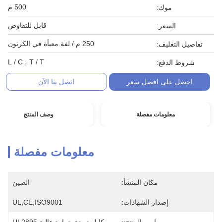
500 م
موك:
قابل للتفاوض
السعر:
250 م / لفة معبأة في الكرتون
تفاصيل التغليف:
L / C ، T / T
شروط الدفع:
احصل على افضل سعر
اتصل بنا الآن
معلومات مفصلة
وصف المنتج
معلومات مفصلة
مكان المنشأ:
الصين
إصدار الشهادات:
UL,CE,ISO9001