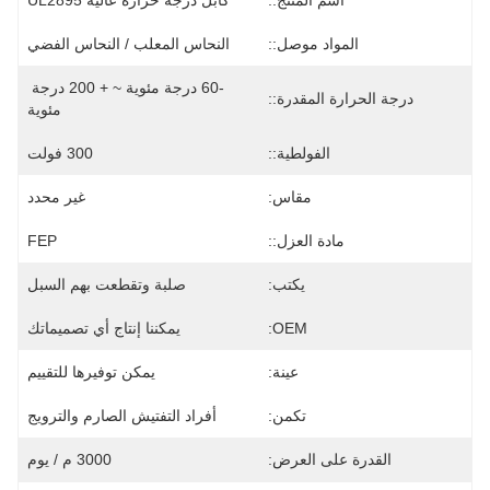
اسم المنتج::
كابل درجة حرارة عالية UL2895
المواد موصل::
النحاس المعلب / النحاس الفضي
-60 درجة مئوية ~ + 200 درجة 
درجة الحرارة المقدرة::
مئوية
الفولطية::
300 فولت
مقاس:
غير محدد
مادة العزل::
FEP
يكتب:
صلبة وتقطعت بهم السبل
OEM:
يمكننا إنتاج أي تصميماتك
عينة:
يمكن توفيرها للتقييم
تكمن:
أفراد التفتيش الصارم والترويج
القدرة على العرض:
3000 م / يوم