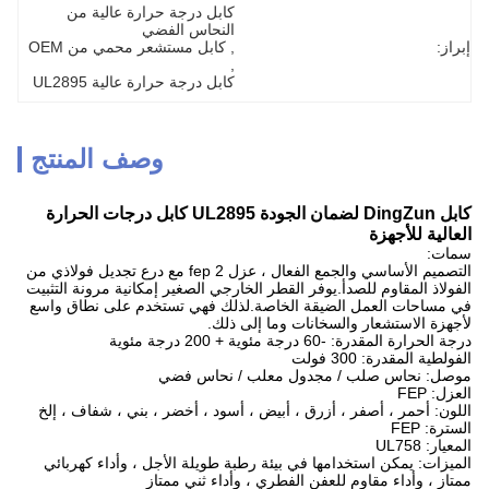
كابل درجة حرارة عالية من 
النحاس الفضي
إبراز:
, 
كابل مستشعر محمي من OEM
, 
كابل درجة حرارة عالية UL2895
وصف المنتج
كابل DingZun لضمان الجودة UL2895 كابل درجات الحرارة
العالية للأجهزة
سمات:
التصميم الأساسي والجمع الفعال ، عزل fep 2 مع درع تجديل فولاذي من
الفولاذ المقاوم للصدأ.يوفر القطر الخارجي الصغير إمكانية مرونة التثبيت
في مساحات العمل الضيقة الخاصة.لذلك فهي تستخدم على نطاق واسع
لأجهزة الاستشعار والسخانات وما إلى ذلك.
درجة الحرارة المقدرة: -60 درجة مئوية + 200 درجة مئوية
الفولطية المقدرة: 300 فولت
موصل: نحاس صلب / مجدول معلب / نحاس فضي
العزل: FEP
اللون: أحمر ، أصفر ، أزرق ، أبيض ، أسود ، أخضر ، بني ، شفاف ، إلخ
السترة: FEP
المعيار: UL758
الميزات: يمكن استخدامها في بيئة رطبة طويلة الأجل ، وأداء كهربائي
ممتاز ، وأداء مقاوم للعفن الفطري ، وأداء ثني ممتاز