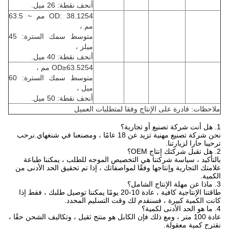
أنحف نقطة: 26 ميل.
OD: 38.1254 مم ~ 63.5
مم ،
متوسط ​​سمك السترة: 45
ميلز ،
أنحف نقطة: 40 ميل.
OD≥63.5254 مم ،
متوسط ​​سمك السترة: 60
ميل ،
أنحف نقطة: 50 ميل.
ملاحظات: قادرة على الإنتاج وفقا لمتطلبات العميل
1. هل أنت شركة تصنيع أو تجارية؟
نحن شركة تصنيع مهنية تزيد عن 18 عامًا ، ومصنعنا في شنغهاي.نرحب
ترحيبا حارا لزيارتنا.
2. هل تقبل شركتك إنتاج OEM؟
بالتأكيد ، سياسة شركتنا هي التخصيص الموجه للطلب ، يمكننا طباعة
علامتك التجارية وإنتاجها وفقًا لمواصفاتك ، إذا تم تحقيق الحد الأدنى من
الكمية.
3. ماذا عن مهلة الإنتاج الشامل؟
طاقتنا الإنتاجية كافية ، عادة 10-20 يومًا يمكننا توصيل طلبك ، فقط إذا
كانت الكمية كبيرة ، فسنقدم لك وقت التسليم المحدد.
4. ما هو الحد الأدنى لكمية؟
عادة 100 متر ، ومع ذلك فإن الكابل هو منتج ثقيل ، وتكاليف الشحن حقًا ،
نقترح كمية معقولة.