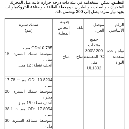
التطبيق: يمكن استخدامه في بيئة ذات درجة حرارة عالية مثل المحرك
المتحرك ، والصلب ، والطيران ، ومحطة الطاقة ، وصناعة البتروكيماويات
بجهد تيار متردد يصل إلى 300 ويشمل ذلك.
جديلة
الرقم
موصل
سمك سترة
يلف
النحاس
الأساسي
العزل
(مم)
المعلبة
جميع
منتجات
OD≤10.795 مم ،
نواة واحدة
300V 200
متوسط ​​سمك السترة: 15
متعددة
℃ المعتمدة
متاح
متاح
ميل ،
النواة
مثل
أنحف نقطة: 12 ميل.
UL1332
OD: 10.8204 مم ~ 17.78
مم ،
متوسط ​​سمك السترة: 20
ميلز ،
أنحف نقطة: 18 ميلز.
OD: 17.8054 مم ~ 38.1
مم ،
متوسط ​​سماكة السترة: 30
مل ،