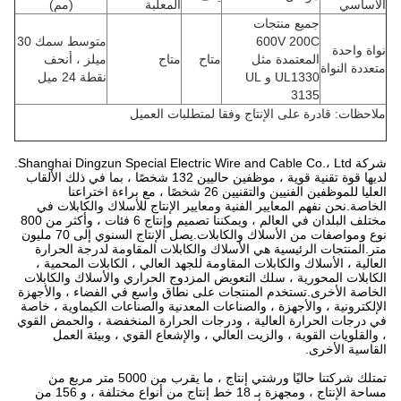
الأساسي
المعلبة
(مم)
جميع منتجات
600V 200C
متوسط ​​سمك 30
نواة واحدة
المعتمدة مثل
متاح
متاح
ميلز ، أنحف
متعددة النواة
UL1330 و UL
نقطة 24 ميل
3135
ملاحظات: قادرة على الإنتاج وفقا لمتطلبات العميل
شركة Shanghai Dingzun Special Electric Wire and Cable Co.، Ltd.
لديها قوة تقنية قوية ، موظفين حاليين 132 شخصًا ، بما في ذلك الألقاب
العليا للموظفين الفنيين والتقنيين 26 شخصًا ، مع براءة اختراعنا
الخاصة.نحن نفهم المعايير الفنية ومعايير الإنتاج للأسلاك والكابلات في
مختلف البلدان في العالم ، ويمكننا تصميم وإنتاج 6 فئات ، وأكثر من 800
نوع ومواصفات من الأسلاك والكابلات.يصل الإنتاج السنوي إلى 70 مليون
متر.المنتجات الرئيسية هي الأسلاك والكابلات المقاومة لدرجة الحرارة
العالية ، الأسلاك والكابلات المقاومة للجهد العالي ، الكابلات المحمية ،
الكابلات المحورية ، سلك التعويض المزدوج الحراري والأسلاك والكابلات
الخاصة الأخرى.تستخدم المنتجات على نطاق واسع في الفضاء ، والأجهزة
الإلكترونية ، والأجهزة ، والصناعات المعدنية والصناعات الكيماوية ، خاصة
في درجات الحرارة العالية ، ودرجات الحرارة المنخفضة ، والحمض القوي
، والقلويات القوية ، والزيت العالي ، والإشعاع القوي ، وبيئة العمل
القاسية الأخرى.
تمتلك شركتنا حاليًا ورشتي إنتاج ، ما يقرب من 5000 متر مربع من
مساحة الإنتاج ، ومجهزة بـ 18 خط إنتاج من أنواع مختلفة ، و 156 من