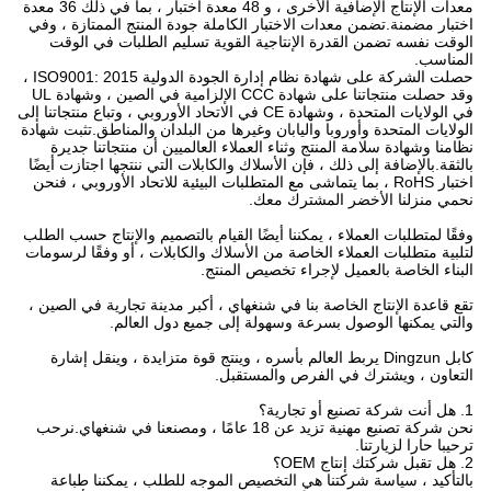
معدات الإنتاج الإضافية الأخرى ، و 48 معدة اختبار ، بما في ذلك 36 معدة
اختبار مضمنة.تضمن معدات الاختبار الكاملة جودة المنتج الممتازة ، وفي
الوقت نفسه تضمن القدرة الإنتاجية القوية تسليم الطلبات في الوقت
المناسب.
حصلت الشركة على شهادة نظام إدارة الجودة الدولية ISO9001: 2015 ،
وقد حصلت منتجاتنا على شهادة CCC الإلزامية في الصين ، وشهادة UL
في الولايات المتحدة ، وشهادة CE في الاتحاد الأوروبي ، وتباع منتجاتنا إلى
الولايات المتحدة وأوروبا واليابان وغيرها من البلدان والمناطق.تثبت شهادة
نظامنا وشهادة سلامة المنتج وثناء العملاء العالميين أن منتجاتنا جديرة
بالثقة.بالإضافة إلى ذلك ، فإن الأسلاك والكابلات التي ننتجها اجتازت أيضًا
اختبار RoHS ، بما يتماشى مع المتطلبات البيئية للاتحاد الأوروبي ، فنحن
نحمي منزلنا الأخضر المشترك معك.
وفقًا لمتطلبات العملاء ، يمكننا أيضًا القيام بالتصميم والإنتاج حسب الطلب
لتلبية متطلبات العملاء الخاصة من الأسلاك والكابلات ، أو وفقًا لرسومات
البناء الخاصة بالعميل لإجراء تخصيص المنتج.
تقع قاعدة الإنتاج الخاصة بنا في شنغهاي ، أكبر مدينة تجارية في الصين ،
والتي يمكنها الوصول بسرعة وسهولة إلى جميع دول العالم.
كابل Dingzun يربط العالم بأسره ، وينتج قوة متزايدة ، وينقل إشارة
التعاون ، ويشترك في الفرص والمستقبل.
1. هل أنت شركة تصنيع أو تجارية؟
نحن شركة تصنيع مهنية تزيد عن 18 عامًا ، ومصنعنا في شنغهاي.نرحب
ترحيبا حارا لزيارتنا.
2. هل تقبل شركتك إنتاج OEM؟
بالتأكيد ، سياسة شركتنا هي التخصيص الموجه للطلب ، يمكننا طباعة