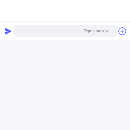
Photo
Video Call
Audio Call