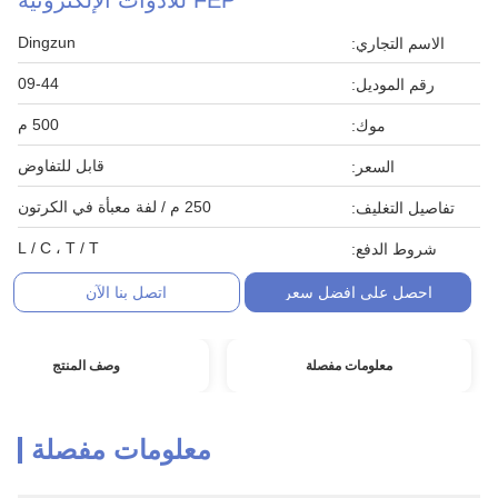
FEP للأدوات الإلكترونية
Dingzun
الاسم التجاري:
09-44
رقم الموديل:
500 م
موك:
قابل للتفاوض
السعر:
250 م / لفة معبأة في الكرتون
تفاصيل التغليف:
L / C ، T / T
شروط الدفع:
احصل على افضل سعر
اتصل بنا الآن
معلومات مفصلة
وصف المنتج
معلومات مفصلة