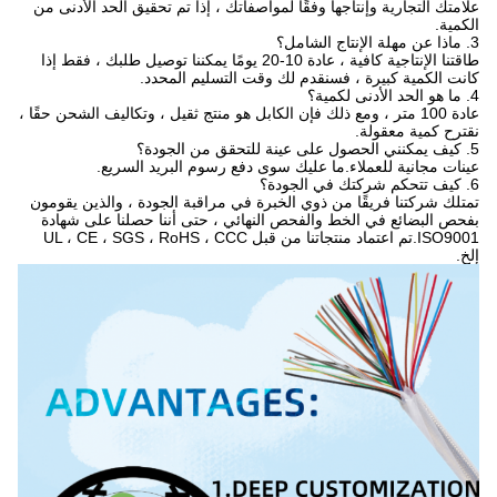
علامتك التجارية وإنتاجها وفقًا لمواصفاتك ، إذا تم تحقيق الحد الأدنى من
الكمية.
3. ماذا عن مهلة الإنتاج الشامل؟
طاقتنا الإنتاجية كافية ، عادة 10-20 يومًا يمكننا توصيل طلبك ، فقط إذا
كانت الكمية كبيرة ، فسنقدم لك وقت التسليم المحدد.
4. ما هو الحد الأدنى لكمية؟
عادة 100 متر ، ومع ذلك فإن الكابل هو منتج ثقيل ، وتكاليف الشحن حقًا ،
نقترح كمية معقولة.
5. كيف يمكنني الحصول على عينة للتحقق من الجودة؟
عينات مجانية للعملاء.ما عليك سوى دفع رسوم البريد السريع.
6. كيف تتحكم شركتك في الجودة؟
تمتلك شركتنا فريقًا من ذوي الخبرة في مراقبة الجودة ، والذين يقومون
بفحص البضائع في الخط والفحص النهائي ، حتى أننا حصلنا على شهادة
ISO9001.تم اعتماد منتجاتنا من قبل UL ، CE ، SGS ، RoHS ، CCC
إلخ.