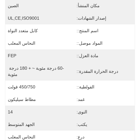
مكان المنشأ:
الصين
إصدار الشهادات:
UL,CE,ISO9001
اسم المنتج::
كابل متعدد النواة
المواد موصل::
النحاس المعلب
مادة العزل::
FEP
-60 درجة مئوية ~ + 180 درجة 
درجة الحرارة المقدرة::
مئوية
الفولطية::
450/750 فولت
غمد:
مطاط سيليكون
النوى:
14
يكتب:
الجهد المتوسط
درع:
النحاس المعلب