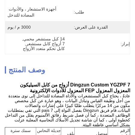
أجهزة الاستشعار ، والأدوات 
طلب:
المضادة للتدخل
القدرة على العرض:
3000 م / يوم
14 كبل مستشعر محمي
, 
إبراز:
7 أزواج كابل مستشعر
, 
كابل تحكم متعدد الأزواج
وصف المنتج
Dingzun Custom YGZPF 7 أزواج من كابل السيليكون
المعزول المعزول FEP المعزول للأدوات الإلكترونية
عادةً ، يحتاج كبل المستشعرات والأداة المضادة للتداخل إلى نوى متعددة
من أجل وظيفة القياس وتبادل البيانات ، وهو عبارة عن كبل مخصص
مكون من 14 مركزًا يتطلب طلبًا كبيرًا على إشارات واتصالات
البيانات.قام فريق Dingzun بفصل النواة إلى 7 pais التي تفي بمتطلبات
الوظائف المتعددة ، كما أن فصل شريط رقائق الألمنيوم يقلل من التداخل
كخطوة أولى ، كما أن شاشة تجديل الأسلاك النحاسية المعلبة عزلت
بشكل أساسي عاطفة البيئة.
الرقم
جديلة النحاس
سمك سترة
موصل
يلف