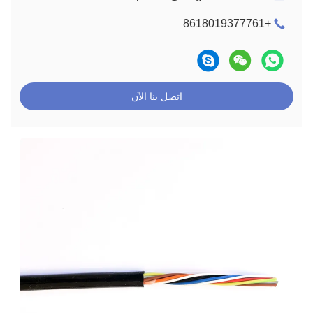
+8618019377761
اتصل بنا الآن