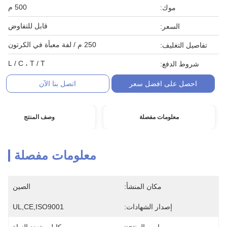
500 م
موك:
قابل للتفاوض
السعر:
250 م / لفة معبأة في الكرتون
تفاصيل التغليف:
L / C ، T / T
شروط الدفع:
احصل على افضل سعر
اتصل بنا الآن
معلومات مفصلة
وصف المنتج
معلومات مفصلة
مكان المنشأ:
الصين
إصدار الشهادات:
UL,CE,ISO9001