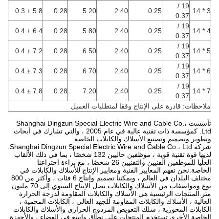
19 /
5.8 ± 0.3
0.28
5.20
2.40
0.25
3 * 14
0.37
19 /
6.4 ± 0.4
0.28
5.80
2.40
0.25
4 * 14
0.37
19 /
7.2 ± 0.4
0.28
6.50
2.40
0.25
5 * 14
0.37
19 /
7.3 ± 0.4
0.28
6.70
2.40
0.25
6 * 14
0.37
19 /
7.8 ± 0.4
0.28
7.20
2.40
0.25
7 * 14
0.37
ملاحظات: قادرة على الإنتاج وفقا لمتطلبات العميل
تأسست Shanghai Dingzun Special Electric Wire and Cable Co.،
Ltd. كمؤسسة ذات تقنية عالية في عام 2005 ، والتي تشارك في أبحاث
وتطوير وتصميم وتصنيع الأسلاك والكابلات الخاصة.
شركة Shanghai Dingzun Special Electric Wire and Cable Co.، Ltd.
لديها قوة تقنية قوية ، موظفين حاليين 132 شخصًا ، بما في ذلك الألقاب
العليا للموظفين الفنيين والتقنيين 26 شخصًا ، مع براءة اختراعنا
الخاصة.نحن نفهم المعايير الفنية ومعايير الإنتاج للأسلاك والكابلات في
مختلف البلدان في العالم ، ويمكننا تصميم وإنتاج 6 فئات ، وأكثر من 800
نوع ومواصفات من الأسلاك والكابلات.يصل الإنتاج السنوي إلى 70 مليون
متر.المنتجات الرئيسية هي الأسلاك والكابلات المقاومة لدرجة الحرارة
العالية ، الأسلاك والكابلات المقاومة للجهد العالي ، الكابلات المحمية ،
الكابلات المحورية ، سلك التعويض المزدوج الحراري والأسلاك والكابلات
الخاصة الأخرى.تستخدم المنتجات على نطاق واسع في الفضاء ، والأجهزة