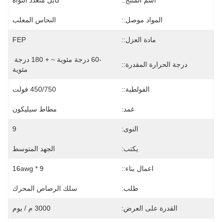
اسم المنتج::
كابل متعدد النواة
المواد موصل::
النحاس المعلب
مادة العزل::
FEP
-60 درجة مئوية ~ + 180 درجة 
درجة الحرارة المقدرة::
مئوية
الفولطية::
450/750 فولت
غمد:
مطاط سيليكون
النوى:
9
يكتب:
الجهد المتوسط
اعمال بناء::
9 * 16awg
طلب:
سلك الرصاص المحرك
القدرة على العرض:
3000 م / يوم