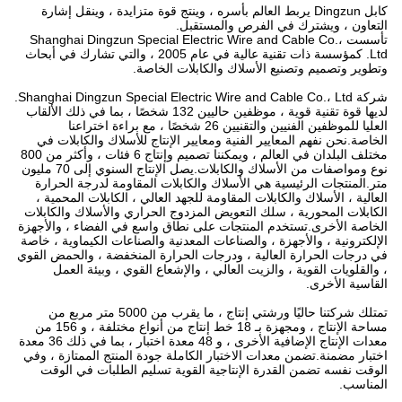
كابل Dingzun يربط العالم بأسره ، وينتج قوة متزايدة ، وينقل إشارة
التعاون ، ويشترك في الفرص والمستقبل.
تأسست Shanghai Dingzun Special Electric Wire and Cable Co.،
Ltd. كمؤسسة ذات تقنية عالية في عام 2005 ، والتي تشارك في أبحاث
وتطوير وتصميم وتصنيع الأسلاك والكابلات الخاصة.
شركة Shanghai Dingzun Special Electric Wire and Cable Co.، Ltd.
لديها قوة تقنية قوية ، موظفين حاليين 132 شخصًا ، بما في ذلك الألقاب
العليا للموظفين الفنيين والتقنيين 26 شخصًا ، مع براءة اختراعنا
الخاصة.نحن نفهم المعايير الفنية ومعايير الإنتاج للأسلاك والكابلات في
مختلف البلدان في العالم ، ويمكننا تصميم وإنتاج 6 فئات ، وأكثر من 800
نوع ومواصفات من الأسلاك والكابلات.يصل الإنتاج السنوي إلى 70 مليون
متر.المنتجات الرئيسية هي الأسلاك والكابلات المقاومة لدرجة الحرارة
العالية ، الأسلاك والكابلات المقاومة للجهد العالي ، الكابلات المحمية ،
الكابلات المحورية ، سلك التعويض المزدوج الحراري والأسلاك والكابلات
الخاصة الأخرى.تستخدم المنتجات على نطاق واسع في الفضاء ، والأجهزة
الإلكترونية ، والأجهزة ، والصناعات المعدنية والصناعات الكيماوية ، خاصة
في درجات الحرارة العالية ، ودرجات الحرارة المنخفضة ، والحمض القوي
، والقلويات القوية ، والزيت العالي ، والإشعاع القوي ، وبيئة العمل
القاسية الأخرى.
تمتلك شركتنا حاليًا ورشتي إنتاج ، ما يقرب من 5000 متر مربع من
مساحة الإنتاج ، ومجهزة بـ 18 خط إنتاج من أنواع مختلفة ، و 156 من
معدات الإنتاج الإضافية الأخرى ، و 48 معدة اختبار ، بما في ذلك 36 معدة
اختبار مضمنة.تضمن معدات الاختبار الكاملة جودة المنتج الممتازة ، وفي
الوقت نفسه تضمن القدرة الإنتاجية القوية تسليم الطلبات في الوقت
المناسب.