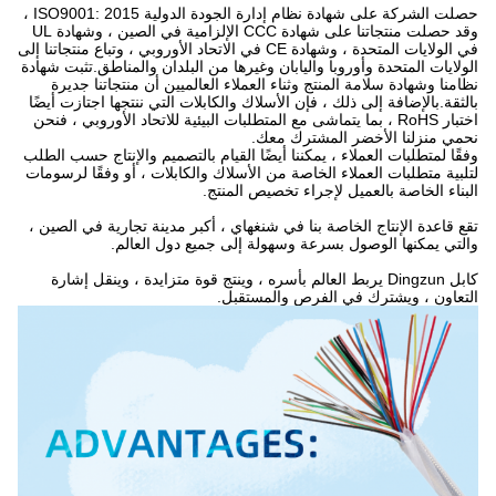
حصلت الشركة على شهادة نظام إدارة الجودة الدولية ISO9001: 2015 ،
وقد حصلت منتجاتنا على شهادة CCC الإلزامية في الصين ، وشهادة UL
في الولايات المتحدة ، وشهادة CE في الاتحاد الأوروبي ، وتباع منتجاتنا إلى
الولايات المتحدة وأوروبا واليابان وغيرها من البلدان والمناطق.تثبت شهادة
نظامنا وشهادة سلامة المنتج وثناء العملاء العالميين أن منتجاتنا جديرة
بالثقة.بالإضافة إلى ذلك ، فإن الأسلاك والكابلات التي ننتجها اجتازت أيضًا
اختبار RoHS ، بما يتماشى مع المتطلبات البيئية للاتحاد الأوروبي ، فنحن
نحمي منزلنا الأخضر المشترك معك.
وفقًا لمتطلبات العملاء ، يمكننا أيضًا القيام بالتصميم والإنتاج حسب الطلب
لتلبية متطلبات العملاء الخاصة من الأسلاك والكابلات ، أو وفقًا لرسومات
البناء الخاصة بالعميل لإجراء تخصيص المنتج.
تقع قاعدة الإنتاج الخاصة بنا في شنغهاي ، أكبر مدينة تجارية في الصين ،
والتي يمكنها الوصول بسرعة وسهولة إلى جميع دول العالم.
كابل Dingzun يربط العالم بأسره ، وينتج قوة متزايدة ، وينقل إشارة
التعاون ، ويشترك في الفرص والمستقبل.