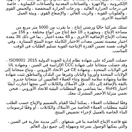
الإلكترونية ، والأجهزة ، والصناعات المعدنية والصناعات الكيماوية ، خاصة
في درجات الحرارة العالية ، ودرجات الحرارة المنخفضة ، والحمض القوي
، والقلويات القوية ، والزيت العالي ، والإشعاع القوي ، وبيئة العمل
القاسية الأخرى.
تمتلك شركتنا حاليًا ورشتي إنتاج ، ما يقرب من 5000 متر مربع من
مساحة الإنتاج ، ومجهزة بـ 18 خط إنتاج من أنواع مختلفة ، و 156 من
معدات الإنتاج الإضافية الأخرى ، و 48 معدة اختبار ، بما في ذلك 36 معدة
اختبار مضمنة.تضمن معدات الاختبار الكاملة جودة المنتج الممتازة ، وفي
الوقت نفسه تضمن القدرة الإنتاجية القوية تسليم الطلبات في الوقت
المناسب.
حصلت الشركة على شهادة نظام إدارة الجودة الدولية ISO9001: 2015 ،
وقد حصلت منتجاتنا على شهادة CCC الإلزامية في الصين ، وشهادة UL
في الولايات المتحدة ، وشهادة CE في الاتحاد الأوروبي ، وتباع منتجاتنا إلى
الولايات المتحدة وأوروبا واليابان وغيرها من البلدان والمناطق.تثبت شهادة
نظامنا وشهادة سلامة المنتج وثناء العملاء العالميين أن منتجاتنا جديرة
بالثقة.بالإضافة إلى ذلك ، فإن الأسلاك والكابلات التي ننتجها اجتازت أيضًا
اختبار RoHS ، بما يتماشى مع المتطلبات البيئية للاتحاد الأوروبي ، فنحن
نحمي منزلنا الأخضر المشترك معك.
وفقًا لمتطلبات العملاء ، يمكننا أيضًا القيام بالتصميم والإنتاج حسب الطلب
لتلبية متطلبات العملاء الخاصة من الأسلاك والكابلات ، أو وفقًا لرسومات
البناء الخاصة بالعميل لإجراء تخصيص المنتج.
تقع قاعدة الإنتاج الخاصة بنا في شنغهاي ، أكبر مدينة تجارية في الصين ،
والتي يمكنها الوصول بسرعة وسهولة إلى جميع دول العالم.