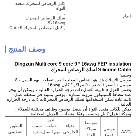
كابل الرصاص للمحرك متعدد 
النواة
, 
إبراز:
سلك الرصاص للمحرك 
9x16awg
, 
كابل الرصاص للمحرك 9 Core
وصف المنتج
Dingzun Multi core 9 core 9 * 16awg FEP Insulation
Silicone Cable لسلك الرصاص للمحرك
وصف:
موصل الأسلاك هذا هو النحاس المعلب الذين تقطعت بهم السبل ، 8
موصل + أصفر / أخضر ، 9 مراكز * كابل 16awg.
يضمن العزل fep بيئة العمل ذات درجة الحرارة العالية ، ويمكن أن يوفر
غمد مطاط السيليكون مرونة ممتازة ، يوصى بتثبيته في منطقة عمل
ثابتة.عادة يمكن استخدامها لسلك الرصاص المحركات ذات درجة الحرارة
العالية.
يمكن للكابل متعدد النواة أن يفصل بوضوح وظائف مختلفة للعملاء ،
ويمكننا عمل كابل مخصص وفقًا لمتطلبات العميل المختلفة.
الذين
متوسط ​​
ضياء
تقطعت
سمك
التطوير
موصل
سماكة
AWG
الخارجي.
بهم السبل
سترة
التنظيمي
(مم)
العزل