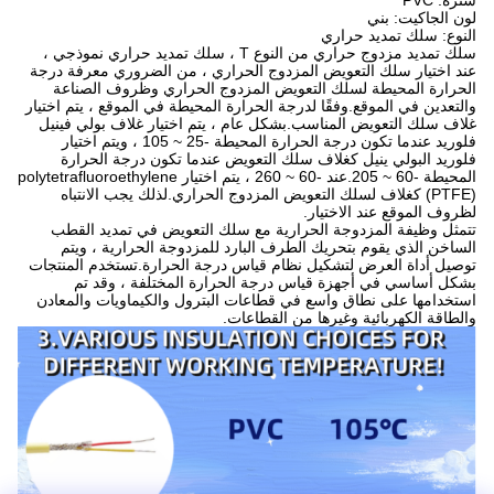
سترة: PVC
لون الجاكيت: بني
النوع: سلك تمديد حراري
سلك تمديد مزدوج حراري من النوع T ، سلك تمديد حراري نموذجي ،
عند اختيار سلك التعويض المزدوج الحراري ، من الضروري معرفة درجة
الحرارة المحيطة لسلك التعويض المزدوج الحراري وظروف الصناعة
والتعدين في الموقع.وفقًا لدرجة الحرارة المحيطة في الموقع ، يتم اختيار
غلاف سلك التعويض المناسب.بشكل عام ، يتم اختيار غلاف بولي فينيل
فلوريد عندما تكون درجة الحرارة المحيطة -25 ~ 105 ، ويتم اختيار
فلوريد البولي ينيل كغلاف سلك التعويض عندما تكون درجة الحرارة
المحيطة -60 ~ 205.عند -60 ~ 260 ، يتم اختيار polytetrafluoroethylene
(PTFE) كغلاف لسلك التعويض المزدوج الحراري.لذلك يجب الانتباه
لظروف الموقع عند الاختيار.
تتمثل وظيفة المزدوجة الحرارية مع سلك التعويض في تمديد القطب
الساخن الذي يقوم بتحريك الطرف البارد للمزدوجة الحرارية ، ويتم
توصيل أداة العرض لتشكيل نظام قياس درجة الحرارة.تستخدم المنتجات
بشكل أساسي في أجهزة قياس درجة الحرارة المختلفة ، وقد تم
استخدامها على نطاق واسع في قطاعات البترول والكيماويات والمعادن
والطاقة الكهربائية وغيرها من القطاعات.