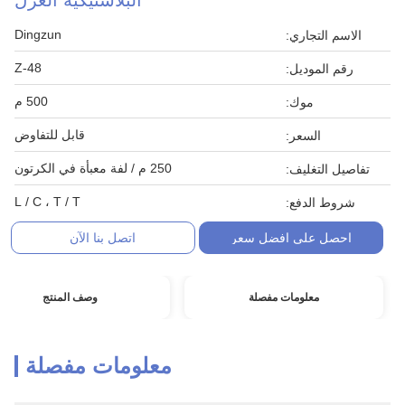
البلاستيكية العزل
Dingzun
الاسم التجاري:
Z-48
رقم الموديل:
500 م
موك:
قابل للتفاوض
السعر:
250 م / لفة معبأة في الكرتون
تفاصيل التغليف:
L / C ، T / T
شروط الدفع:
احصل على افضل سعر
اتصل بنا الآن
معلومات مفصلة
وصف المنتج
معلومات مفصلة