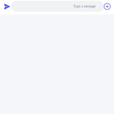
Photo
Video Call
Audio Call