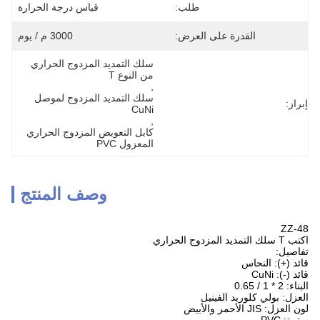
طلب:
قياس درجة الحرارة
القدرة على العرض:
3000 م / يوم
سلك التمديد المزدوج الحراري 
من النوع T
, 
سلك التمديد المزدوج لموصل 
إبراز:
CuNi
, 
كابل التعويض المزدوج الحراري 
المعزول PVC
وصف المنتج
ZZ-48
اكتب T سلك التمديد المزدوج الحراري
تفاصيل:
قائد (+): النحاس
قائد (-): CuNi
البناء: 2 * 1 / 0.65
العزل: بولي كلوريد الفينيل
لون العزل: JIS الأحمر والأبيض