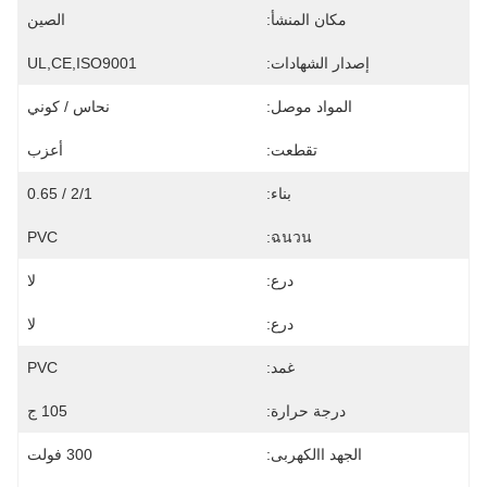
مكان المنشأ:
الصين
إصدار الشهادات:
UL,CE,ISO9001
المواد موصل:
نحاس / كوني
تقطعت:
أعزب
بناء:
2/1 / 0.65
PVC
ฉนวน:
درع:
لا
درع:
لا
غمد:
PVC
درجة حرارة:
105 ج
الجهد االكهربى:
300 فولت