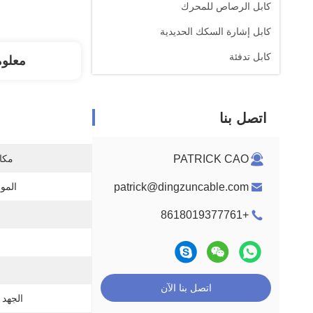
كابل الرصاص للمحرك
كابل إشارة السكك الحديدية
كابل تدفئة
معلو
اتصل بنا
PATRICK CAO
مكان
patrick@dingzuncable.com
المو
+8618019377761
اتصل بنا الآن
الجهد 