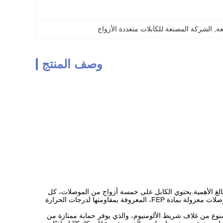
, 
الشركة المصنعة للكابلات متعددة الأزواج
وصف المنتج
بالغ الأهمية.يحتوي الكابل على خمسة أزواج من الموصلات، كل
منها مصنوع من النحاس الفضي ببنية 24 AWG، مما يوفر توصيلًا ممتازًا واستقرارًا في نقل الإشارة.الموصلات معزولة بمادة FEP، المعروفة بمقاومتها لدرجات الحرارة
ين جودة الإشارة.إن I/S (الدرع الداخلي) للكابل مصنوع من غلاف شريط الألومنيوم، والذي يوفر حماية ممتازة من