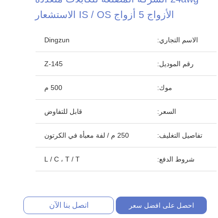
الأزواج 5 أزواج IS / OS الاستشعار
الاسم التجاري:
Dingzun
رقم الموديل:
Z-145
موك:
500 م
السعر:
قابل للتفاوض
تفاصيل التغليف:
250 م / لفة معبأة في الكرتون
شروط الدفع:
L / C ، T / T
اتصل بنا الآن
احصل على افضل سعر