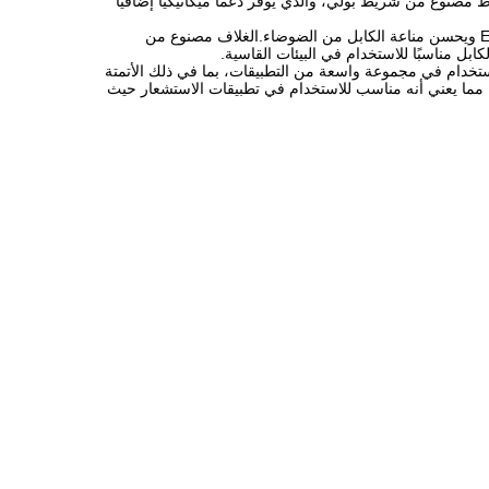
 مصنوع من شريط بولي، والذي يوفر دعمًا ميكانيكيًا إضافيًا
يتكون O/S (الدرع الخارجي) للكابل من النحاس الفضي المضفر، والذي يوفر حماية إضافية من EMI/RFI ويحسن مناعة الكابل من الضوضاء.الغلاف مصنوع من
ابل مناسبًا للاستخدام في البيئات القاسية.
 +180 درجة مئوية، مما يجعله مناسبًا للاستخدام في مجموعة واسعة من التطبيقات، بما في ذلك الأتمتة
اج، مما يعني أنه مناسب للاستخدام في تطبيقات الاستشعار حيث