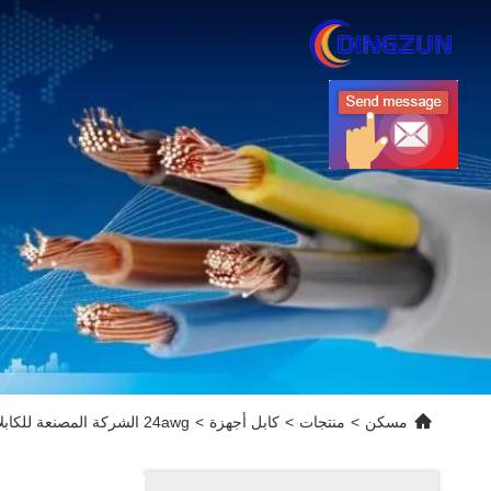
مسكن
>
منتجات
>
كابل أجهزة
>
24awg الشركة المصنعة للكابلات متعددة الأزواج 5 أزواج IS / OS الاستشعار