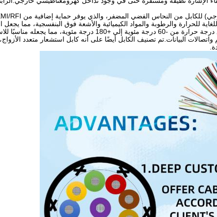
ضمن بقاء الإشارة نظيفة ومستقرة حتى في وجود تداخل كهرومغناطيسي خارجي.الرابط
غاية للحرارة والرطوبة والمواد الكيميائية والأشعة فوق البنفسجية، مما يجعل الك
تم تصنيف الكابل لنطاق درجة حرارة من -60 درجة مئوية إلى
 واتصالات البيانات.تم تصنيف الكابل أيضًا على أنه كابل استشعار متعدد الأزو
ة.