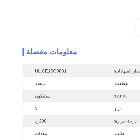
معلومات مفصلة
دار الشهادات:
UL,CE,ISO9001
تقطعت:
متعدد
ฉนวน:
سيليكون
درع:
لا
درجة حرارة:
200 ج
طلب:
معدات