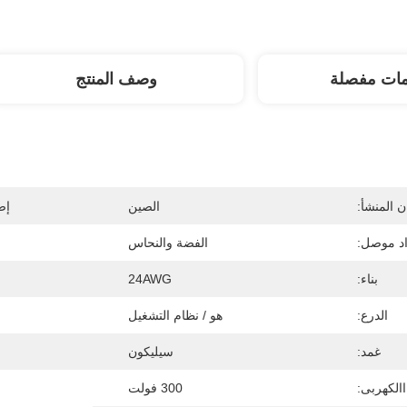
مات مفصلة
وصف المنتج
 المنشأ:
الصين
إص
اد موصل:
الفضة والنحاس
بناء:
24AWG
الدرع:
هو / نظام التشغيل
غمد:
سيليكون
االكهربى:
300 فولت