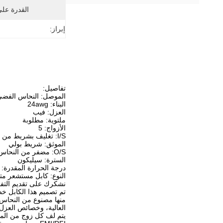
القدرة عل
إبراز:
تفاصيل:
الموصل: النحاس الفض
البناء: 24awg
العزل: فيب
ملتوية: مطلوبة
الأزواج: 5
I/S: تغليف بشريط من الألومنيوم
الموثق: شريط بولي
O/S: مضفر من النحاس الفضي
السترة: سيليكون
درجة الحرارة المقدرة: -60 درجة مئوية--+180 درجة مئو
النوع: كابل مستشعر متع
نشكرك على تقديم التفاصيل حول كبل 
تم تصميم هذا الكابل خص
العالية، وخصائص العزل 