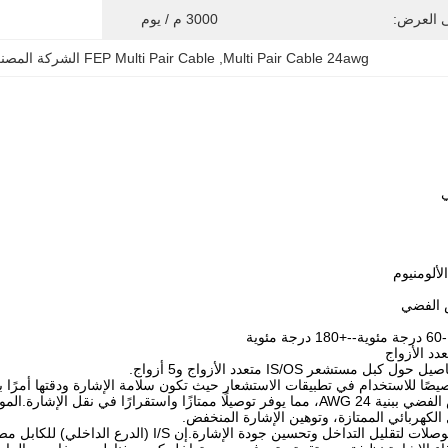
ى العرض:
3000 م / يوم
Multi Pair Cable 24awg
, 
FEP Multi Pair Cable الشركة المصنعة
ي
ية
دد الأزواج
مستشعر IS/OS متعدد الأزواج و5 أزواج.
يصًا للاستخدام في تطبيقات الاستشعار حيث تكون سلامة الإشارة ودقتها أمرًا 
الكهربائي الممتازة، وتوهين الإشارة المنخفض.
يتم لف كل زوج من الموصلات لتقليل التداخل وتحس