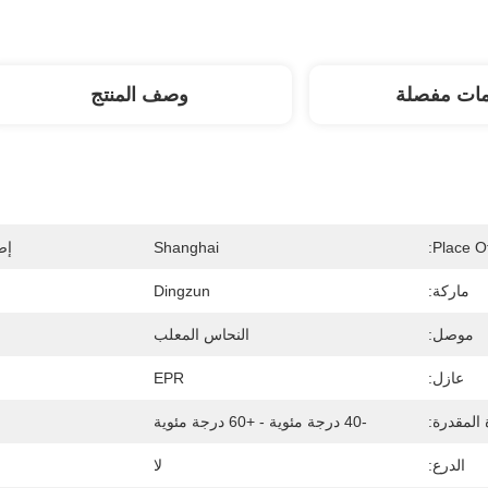
مات مفصلة
وصف المنتج
Place Of
Shanghai
إص
ماركة:
Dingzun
موصل:
النحاس المعلب
عازل:
EPR
المقدرة:
-40 درجة مئوية - +60 درجة مئوية
الدرع:
لا