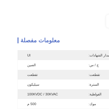
معلومات مفصلة
دار الشهادات:
Ul
ج / س:
الصين
تقطعت:
تقطعت
السترة:
سيليكون
الفولطية:
100KVDC / 30KVAC
موك:
500 م