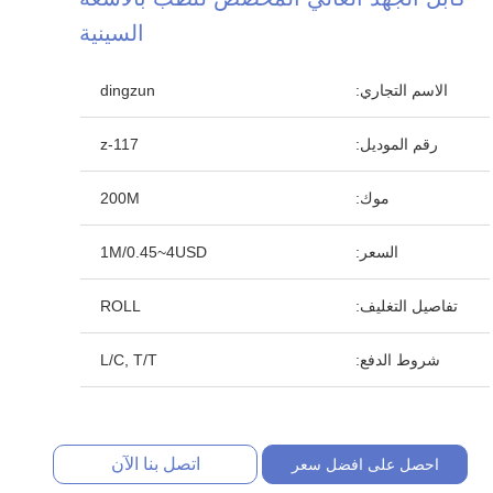
السينية
الاسم التجاري:
dingzun
رقم الموديل:
z-117
موك:
200M
السعر:
1M/0.45~4USD
تفاصيل التغليف:
ROLL
شروط الدفع:
L/C, T/T
اتصل بنا الآن
احصل على افضل سعر