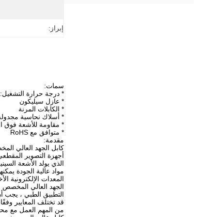
إبراز:
سمات:
* درجة حرارة التشغيل: -40 درجة مئوية - + 60 درجة مئ
* عازل سيليكون
* الكابلات المرنة
* أسلاك نحاسية مجدولة
* مقاومة للأشعة فوق ا
* متوافق مع RoHS
مقدمة:
كابل الجهد العالي المخ
أجهزة التصوير المقطعي
الذي يولد الأشعة السين
مواد عالية الجودة يمكنها
المعدات الإلكترونية ال
الجهد العالي المخصص ل
التطبيق الطبي ، يجب أن
قد تختلف المعايير وفقًا 
من المهم العمل مع محتر