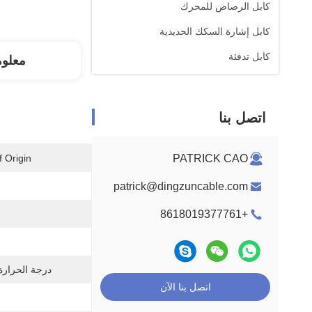
كابل الرصاص للمحرك
كابل إشارة السكك الحديدية
كابل تدفئة
معلو
اتصل بنا
 Origin:
PATRICK CAO
patrick@dingzuncable.com
+8618019377761
درجة الحرارة 
اتصل بنا الآن