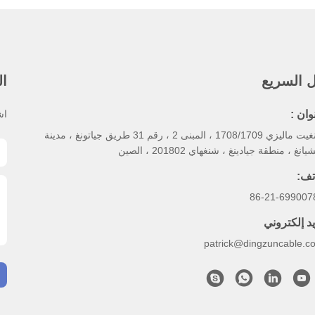
ل السريع
ال
وان :
اش
رينغيت ماليزي 1708/1709 ، المبنى 2 ، رقم 31 طريق جياتونغ ، مدينة
يانغ ، منطقة جيادينغ ، شنغهاي 201802 ، الصين
تف:
86-21-699007
يد إلكتروني
patrick@dingzuncable.c