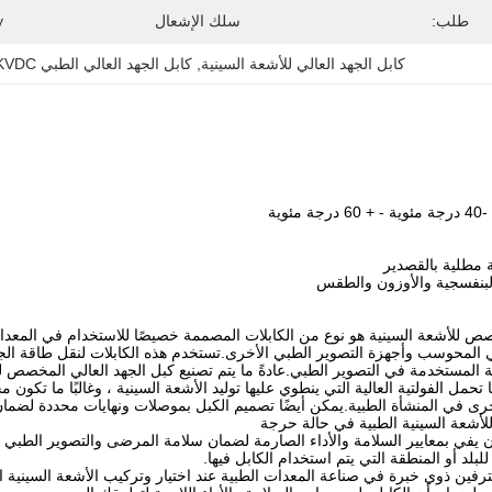
طلب:
سلك الإشعال
:
كابل الجهد العالي للأشعة السينية
, 
كابل الجهد العالي الطبي 100KVDC
وية
 مطلية بالقصدير
لبنفسجية والأوزون والطقس
صص للأشعة السينية هو نوع من الكابلات المصممة خصيصًا للاستخدام في المعدات
 المحوسب وأجهزة التصوير الطبي الأخرى.تستخدم هذه الكابلات لنقل طاقة الجهد
ية المستخدمة في التصوير الطبي.عادةً ما يتم تصنيع كبل الجهد العالي المخصص ل
 تحمل الفولتية العالية التي ينطوي عليها توليد الأشعة السينية ، وغالبًا ما تكون 
أخرى في المنشأة الطبية.يمكن أيضًا تصميم الكبل بموصلات ونهايات محددة لضما
لأشعة السينية الطبية في حالة حرجة
 يفي بمعايير السلامة والأداء الصارمة لضمان سلامة المرضى والتصوير الطبي ا
للبلد أو المنطقة التي يتم استخدام الكابل فيها.
فين ذوي خبرة في صناعة المعدات الطبية عند اختيار وتركيب الأشعة السينية ا