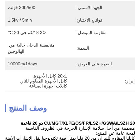
الجهد الاسمي:
300/500 فولت
فولتاج الاختبار:
1.5kv / 5min
مقاومة الموصل:
18.3Ω/كم في 20 ℃
منخفضة الدخان خالية من 
السمة:
الهالوجين
القدرة على العرض:
10000m/1days
20x1 كابل الأجهزة
, 
إبراز:
كابل الأجهزة المقاوم للنار
, 
كابلات أجهزة الصناعة
وصف المنتج
20 CU/MGT/XLPE/OS/FR/LSZH/GSWA/LSZH ذو 20 قاعدة
مصممة من أجل سلامة الإشارة الحرجة في الظروف القاسية
لمحة عامة عن المنتج:
كابلنا المقاوم للنيران من 20 قلبا يمثل قمة تكنولوجيا نقل الإشارات الآمنة