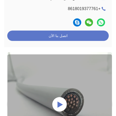
+8618019377761
اتصل بنا الآن