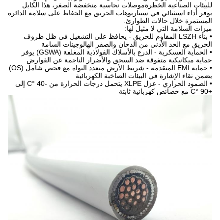
للبيئات الصناعية الخطرةموصلات نحاسية منخفضة الصغر، هذا الكابل
يوفر أداء استثنائي في سيناريوهات الحريق مع الحفاظ على سلامة الدائرة
المستمرة خلال حالات الطوارئ.
ميزات السلامة التي لا مثيل لها:
• بناء LSZH المقاوم للحريق - يحافظ على التشغيل في ظل ظروف
الحريق مع الحد الأدنى من الدخان والصفر الهالوجينات السامة
• الحماية العسكرية - الدرع بالأسلاك الفولاذية المغلفة (GSWA) يوفر
حماية ميكانيكية متفوقة ضد السحق والأضرار الناجمة عن القوارض
• حماية EMI المتقدمة - شريط الأرض متعدد النواة مع فحص شامل (OS)
يضمن نقاء الإشارة في البيئات الصاخبة الكهربائية
• الصمود الحراري - عزل XLPE يتحمل درجات الحرارة من -40 °C إلى
+90 °C مع خصائص كهربائية ثابتة