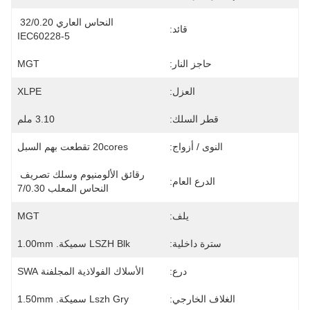
النحاس العاري 32/0.20 
قائد:
IEC60228-5
حاجز النار:
MGT
العزل:
XLPE
قطر السلك:
3.10 ملم
النوى / أزواج:
20cores تقطعت بهم السبل
رقائق الألومنيوم وسلك تصريف 
الدرع العام:
النحاس المعلب 7/0.30
يلف:
MGT
سترة داخلية:
LSZH Blk سميكة. 1.00mm
درع:
الأسلاك الفولاذية المجلفنة SWA
الغلاف الخارجي:
Lszh Gry سميكة. 1.50mm