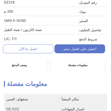
DZ218
رقم الموديل:
200 م
موك:
1M/0.5~5USD
السعر:
تعبئة الكرتون / تعبئة الطبل
تفاصيل التغليف:
L/C، T/T
شروط الدفع:
احصل على افضل سعر
اتصل بنا الآن
معلومات مفصلة
وصف المنتج
معلومات مفصلة
مكان المنشأ:
شنغهاي، الصين
إصدار الشهادات:
CE CCC