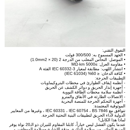
التفوق التقني:
• الجهد المسموح به: 300/500 فولت
• الموصل: النحاس المعلب من الدرجة 2 (20 × 1.0mm2)
• مقاومة العزل: ≥5000 MΩ·km
• انتشار اللهب: مطابقة لمعيار IEC 60332-3 الفئة A
• كثافة الدخان: ≤ 60% (IEC 61034)
التطبيقات الحرجة:
- أنظمة إيقاف الطوارئ في محطات البتروكيماويات
- أجهزة إنذار الحريق و دوائر الكشف عن الحريق
- أنظمة سلامة محطات الطاقة النووية
- الاتصالات الطارئة في الأنفاق والمترو
- أجهزة التحكم الحرجة للمنصة البحرية
الموثوقية المعتمدة:
تتوافق مع IEC 60331 ، IEC 60754 ، BS 7846 ، وغيرها من المعايير
الدولية لأداء الحريق لتطبيقات البنية التحتية الحرجة.
لماذا هذا الكابل؟
عندما يكون الفشل ليس خياراً، كابلنا المقاوم للنيران ذو الـ20 نواة يوفر
المزيج النهائي من سلامة الدائرة، ودقة الإشارة،وسلامة الموظفين -