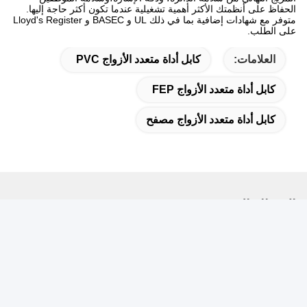
الحفاظ على أنظمتك الأكثر أهمية تشغيلية عندما تكون أكثر حاجة إليها.
متوفر مع شهادات إضافية بما في ذلك UL و BASEC و Lloyd's Register
على الطلب.
العلامات:
كابل أداة متعدد الأزواج PVC
كابل أداة متعدد الأزواج FEP
كابل أداة متعدد الأزواج مصفح
الاتصال السريع
عنوان :
رينغيت ماليزي 1708/1709 ، المبنى 2 ، رقم 31 طريق جياتونغ ،
مدينة نانشيانغ ، منطقة جيادينغ ، شنغهاي 201802 ، الصين
هاتف: