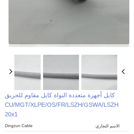
كابل أجهزة متعددة النواة كابل مقاوم للحريق
CU/MGT/XLPE/OS/FR/LSZH/GSWA/LSZH
20х1
Dingzun Cable
الاسم التجاري: