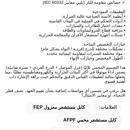
✓ خصائص مقاومة للنار (تلبي معايير IEC 60332)
التطبيقات النموذجية:
• أنظمة الأتمتة الصناعية عالية الحرارة
• أدوات التحكم في العملية في البيئات القاسية
• معدات اختبار الطائرات والسيارات
• مراقبة قطاع البتروكيماويات والطاقة
• شبكات أجهزة استشعار الأفران والمعالجة الحرارية
خيارات التخصيص المتاحة:
- تشكيلات مختلفة للدرع (فردية / النواة بشكل عام)
- مواد مختلفة للسترات لمقاومة كيميائية محددة
- الطول المخصص وخيارات الإنهاء
هذا التصميم المحمي ثلاثيًا (عزل الموصل + الدرع الفردي + سترة شاملة)
يضمن أداءً موثوقًا في أكثر البيئات الحرارية والكهرومغناطيسية تطلبًا ،مما
يجعلها مثالية لتطبيقات القياس الدقيق والتحكم حيث نزاهة الإشارة ذات
أهمية قصوى.
هل ترغب في تضمين أي مواصفات إضافية بشأن تقييم الجهد، نصف قطر
الانحناء، أو معايير الامتثال؟
العلامات:
كابل مستشعر معزول FEP
كابل مستشعر محمي AFPF