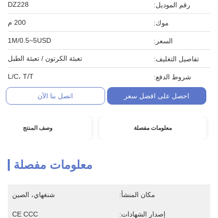
DZ228
رقم الموديل:
200 م
موك:
1M/0.5~5USD
السعر:
تعبئة الكرتون / تعبئة الطبل
تفاصيل التغليف:
L/C، T/T
شروط الدفع:
احصل على افضل سعر
اتصل بنا الآن
معلومات مفصلة
وصف المنتج
معلومات مفصلة
مكان المنشأ:
شنغهاي، الصين
إصدار الشهادات:
CE CCC