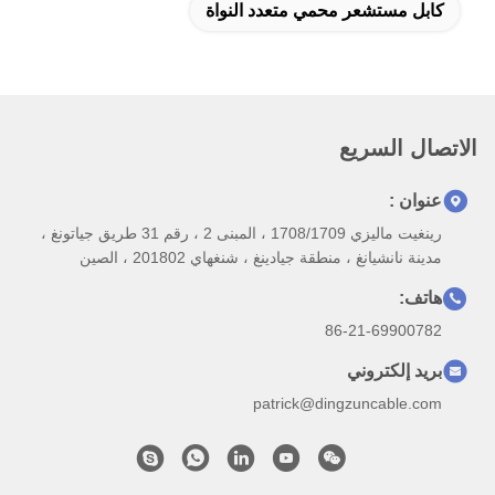
كابل مستشعر محمي متعدد النواة
الاتصال السريع
عنوان :
رينغيت ماليزي 1708/1709 ، المبنى 2 ، رقم 31 طريق جياتونغ ،
مدينة نانشيانغ ، منطقة جيادينغ ، شنغهاي 201802 ، الصين
هاتف:
86-21-69900782
بريد إلكتروني
patrick@dingzuncable.com