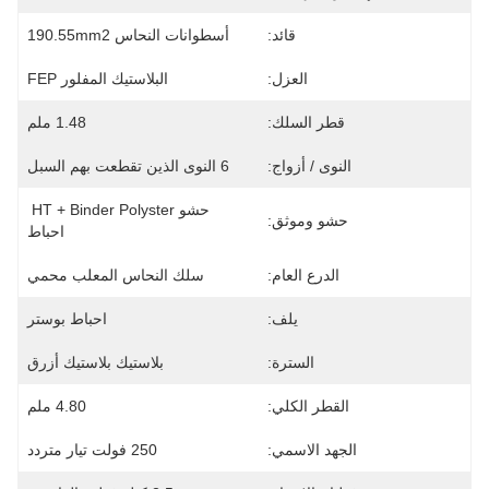
قائد:
أسطوانات النحاس 190.55mm2
العزل:
البلاستيك المفلور FEP
قطر السلك:
1.48 ملم
النوى / أزواج:
6 النوى الذين تقطعت بهم السبل
حشو HT + Binder Polyster 
حشو وموثق:
احباط
الدرع العام:
سلك النحاس المعلب محمي
يلف:
احباط بوستر
السترة:
بلاستيك بلاستيك أزرق
القطر الكلي:
4.80 ملم
الجهد الاسمي:
250 فولت تيار متردد