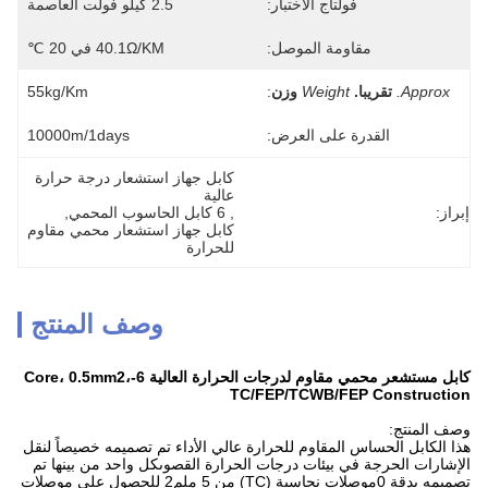
فولتاج الاختبار:
2.5 كيلو فولت العاصمة
مقاومة الموصل:
40.1Ω/KM في 20 ℃
Approx.
تقريبا.
Weight
وزن
:
55kg/km
القدرة على العرض:
10000m/1days
كابل جهاز استشعار درجة حرارة 
عالية
إبراز:
, 
6 كابل الحاسوب المحمي
, 
كابل جهاز استشعار محمي مقاوم 
للحرارة
وصف المنتج
كابل مستشعر محمي مقاوم لدرجات الحرارة العالية 6-Core، 0.5mm2،
TC/FEP/TCWB/FEP Construction
وصف المنتج:
هذا الكابل الحساس المقاوم للحرارة عالي الأداء تم تصميمه خصيصاً لنقل
الإشارات الحرجة في بيئات درجات الحرارة القصوىكل واحد من بينها تم
تصميمه بدقة 0موصلات نحاسية (TC) من 5 ملم2 للحصول على موصلات