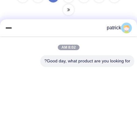
patrick
الاتصال السريع
8:02 AM
عنوان :
Good day, what product are you looking for?
رينغيت ماليزي 1708/1709 ، المبنى 2 ، رقم 31 طريق جياتونغ ،
مدينة نانشيانغ ، منطقة جيادينغ ، شنغهاي 201802 ، الصين
هاتف:
86-21-69900782
بريد إلكتروني
patrick@dingzuncable.com