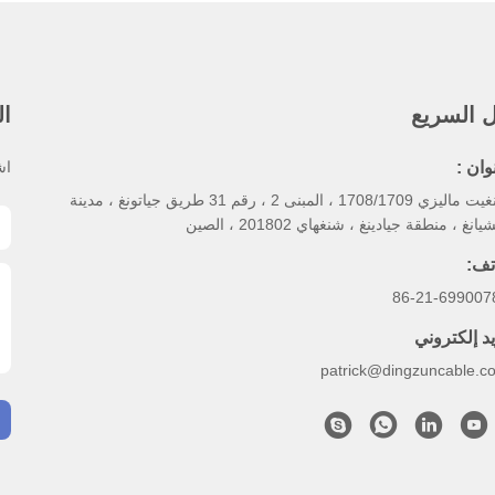
ل السريع
ال
وان :
اش
رينغيت ماليزي 1708/1709 ، المبنى 2 ، رقم 31 طريق جياتونغ ، مدينة
يانغ ، منطقة جيادينغ ، شنغهاي 201802 ، الصين
تف:
86-21-699007
يد إلكتروني
patrick@dingzuncable.c