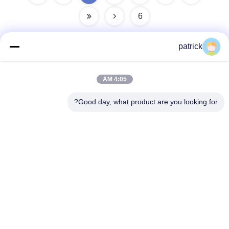
6
patrick
الاتصال السريع
4:05 AM
عنوان :
Good day, what product are you looking for?
رينغيت ماليزي 1708/1709 ، المبنى 2 ، رقم 31 طريق جياتونغ ،
مدينة نانشيانغ ، منطقة جيادينغ ، شنغهاي 201802 ، الصين
هاتف:
86-21-69900782
بريد إلكتروني
patrick@dingzuncable.com