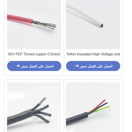
5KV FEP Tinned copper 0.5mm2
Teflon Insulated High Voltage and
High Temperature Resistant
Cable 3x18AWG Transparent
احصل على افضل سعر
احصل على افضل سعر
braiding shield cable