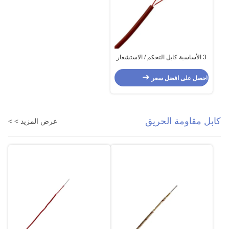
3 الأساسية كابل التحكم / الاستشعار
الذين تقطعت بهم السبل Fep معزول
ومغلف بالسيليكون
احصل على افضل سعر
كابل مقاومة الحريق
عرض المزيد > >