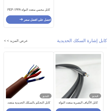
كابل محمي متعدد النواة FEP / PFA
لمحركات درجات الحرارة العالية
احصل على افضل سعر
كابل إشارة السكك الحديدية
عرض المزيد > >
فيديو
فيديو
كابل الألياف البصرية متعدد النواة
كابل التحكم بالسكك الحديدية متعدد
G.652D كابل النمط الواحد 8 ألياف
النوى ، كابل مركب متعدد الأزواج