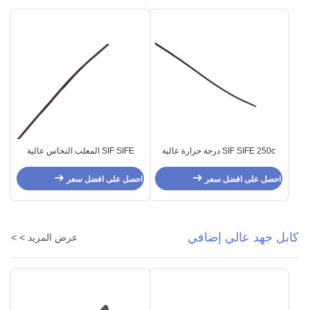
SIF SIFE 250c درجة حرارة عالية
SIF SIFE المعلب النحاس عالية
ربط السلك 20AWG ETFE العزل
الحرارة سيليكون كابل 250C
24AWG PFA عزل ربط الأسلاك
احصل على افضل سعر
احصل على افضل سعر
كابل جهد عالي إضافي
عرض المزيد > >