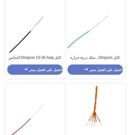
كابل Dingzun ، سلك درجة حرارة
كابل Dingzun 10-36 Awg النحاس
عالية الجودة UL1708 PFA عالي
الكهربائي UL1860 PFA سلك درجة
الجودة للأجهزة
حرارة عالية للأجهزة
احصل على افضل سعر
احصل على افضل سعر