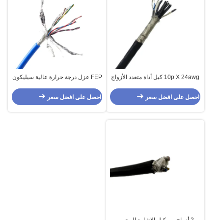
10p X 24awg كبل أداة متعدد الأزواج
FEP عزل درجة حرارة عالية سيليكون
10 أزواج من كبل مستشعر FEP
كابل الفضة النحاس / النحاس المعلب
احصل على افضل سعر
احصل على افضل سعر