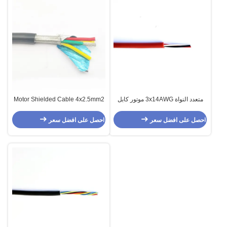
متعدد النواة 3x14AWG موتور كابل
Motor Shielded Cable 4x2.5mm2
الرصاص للأجهزة الإلكترونية
احصل على افضل سعر
احصل على افضل سعر