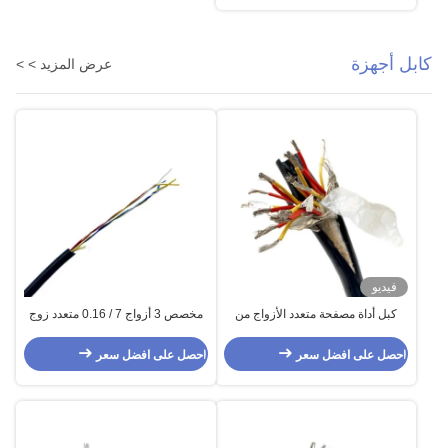
كابل أجهزة
عرض المزيد > >
فيديو
كبل أداة مصفحة متعدد الأزواج من
مخصص 3 أزواج 7 / 0.16 متعدد زوج
النوع K كبل حراري 8 أزواج 16awg
بدون طيار إشارة كابل FEP العزل
سيليكون غمد
احصل على افضل سعر
احصل على افضل سعر