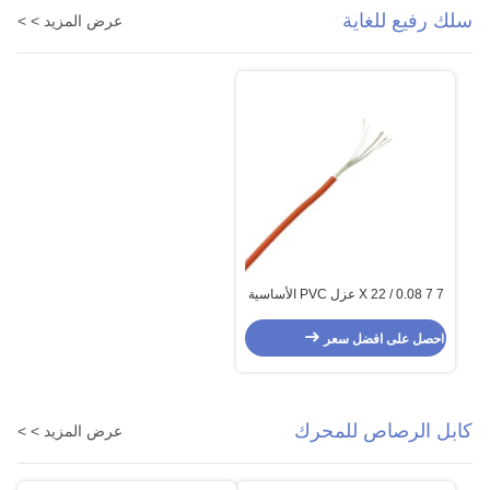
سلك رفيع للغاية
عرض المزيد > >
7 X 22 / 0.08 7 عزل PVC الأساسية
والتحكم في مستشعر الكابلات متعدد
النواة
احصل على افضل سعر
كابل الرصاص للمحرك
عرض المزيد > >