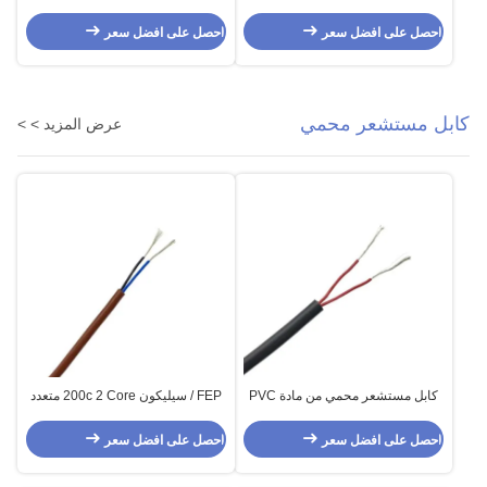
UL3239 40KV
إضافي عالي الجهد
احصل على افضل سعر
احصل على افضل سعر
كابل مستشعر محمي
عرض المزيد > >
كابل مستشعر محمي من مادة PVC
FEP / سيليكون 200c 2 Core متعدد
ثنائي النواة 2 × 0.25 مم 2
النواة محمية كابل الاستشعار 2 X
0.34MM2
احصل على افضل سعر
احصل على افضل سعر