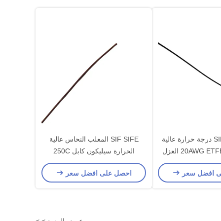
SIF SIFE 250c درجة حرارة عالية
SIF SIFE المعلب النحاس عالية
الحرارة سيليكون كابل 250C
24AWG PFA عزل ربط الأسلاك
ى افضل سعر
احصل على افضل سعر