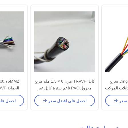
DingZun Custom Cable سريع
كابل TRVVP مرن 8 × 1.5 ملم مربع
سلك الكابلات المركب
معزول PVC ناعم سترة كابل غير
الحماية TRVVP كابل البلاستيك
محمي
 سعر
احصل على افضل سعر
احصل عل