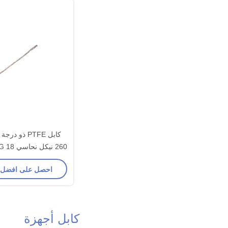
كابل PTFE ذو 
260
16 AWG
احصل على افضل
كابل أجهزة