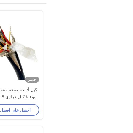
فيديو
كبل أداة مصفحة متعدد
النوع K كبل حراري 8 أزواج 16awg
احصل على افضل