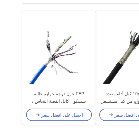
10p X 24awg كبل أداة متعدد
FEP عزل درجة حرارة عالية
واج 10 أزواج من كبل مستشعر
سيليكون كابل الفضة النحاس /
FEP
النحاس المعلب
ى افضل سعر
احصل على افضل سعر