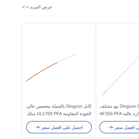
عرض المزيد > >
Dingzun Cable Factory بيع مختلف
كابل Dingzun بالجملة مخصص عالي
سلك درجة حرارة عالية AF250 PFA
الجودة المقاومة UL1709 PFA سلك
ة الكهربائية
درجة حرارة عالية للأجهزة
ى افضل سعر
احصل على افضل سعر