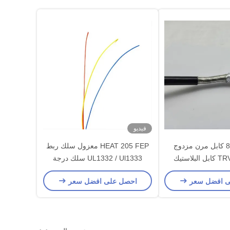
فيديو
8x0.75MM2 كابل مرن مزدوج
HEAT 205 FEP معزول سلك ربط
UL1332 / Ul1333 سلك درجة
حرارة عالية
ى افضل سعر
احصل على افضل سعر