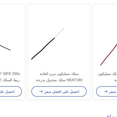
HEAT 180  سلك سيليكون
سلك سيليكون مرن للغاية
ة
HEAT180 سلك مجدول بدرجة
ربط السلك 20AWG ETFE العزل
حرارة عالية
 سعر
احصل على افضل سعر
احصل عل
إضافي