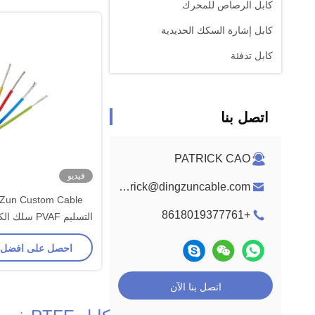
كابل الرصاص للمحرك
كابل إشارة السكك الحديدية
كابل تدفئة
اتصل بنا
PATRICK CAO
فيديو
patrick@dingzuncable.com
+8618019377761
التسليم PVAF 
للإضاءة
احصل على افضل
اتصل بنا الآن