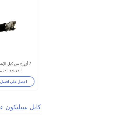
2 أزواج من كبل الإش
المزدوج العزل FEP
احصل على افضل
كابل سيليكون عا